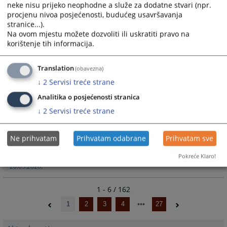
09.06.2026.
neke nisu prijeko neophodne a služe za dodatne stvari (npr.
procjenu nivoa posjećenosti, budućeg usavršavanja
stranice...).
Izrečene zaštitne mjere D.M.
Na ovom mjestu možete dozvoliti ili uskratiti pravo na
korištenje tih informacija.
Zaštitne mjere
Translation
(obavezna)
29.05.2026.
↓
2
Servisi treće strane
POTPISAN MEMORANDUM O SARADNJI
Analitika o posjećenosti stranica
IZMEĐU OPĆINSKOG SUDA U KISELJAKU I
↓
2
Servisi treće strane
VISOKE ŠKOLE ˝CEPS – CENTAR ZA
POSLOVNE STUDIJE˝
Ne prihvatam
Prihvatam odabrane
Prihvatam sve
Vijest
Pokreće Klaro!
20.05.2026.
1 - 6 / 162
1
2
3
4
27