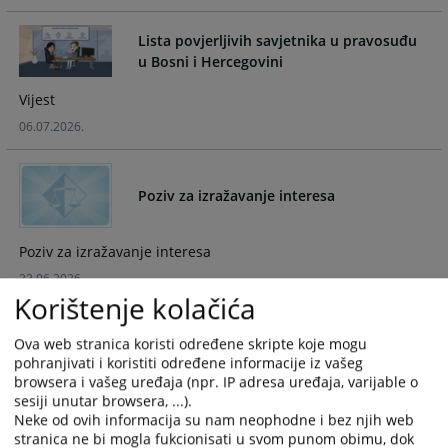
and
and
select
select
Lista povjerljivih savjetnika u pravosuđu
a
a
u Bosni i Hercegovini
date.
date.
Vijest
Press
Press
the
the
06.07.2026.
question
question
mark
mark
key
key
Poziv za izražavanje interesa
to
to
get
get
Poziv za izražavanje interesa
the
the
22.06.2026.
keyboard
keyboard
Korištenje kolačića
shortcuts
shortcuts
for
for
Održan radni sastanak predstavnika
Ova web stranica koristi određene skripte koje mogu
changing
changing
pravosudnih institucija Srednjobosanskog
pohranjivati i koristiti određene informacije iz vašeg
kantona o zakonitosti dokaza u krivičnom
dates.
dates.
browsera i vašeg uređaja (npr. IP adresa uređaja, varijable o
postupku
sesiji unutar browsera, ...).
Neke od ovih informacija su nam neophodne i bez njih web
Aktuelnost
stranica ne bi mogla fukcionisati u svom punom obimu, dok