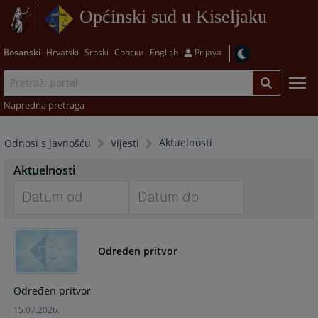
Općinski sud u Kiseljaku
Bosanski
Hrvatski
Srpski
Српски
English
Prijava
Napredna pretraga
Aktuelnosti
Odnosi s javnošću
Vijesti
Aktuelnosti
Navigate
Navigate
forward
forward
Određen pritvor
to
to
interact
interact
with
with
Određen pritvor
the
the
15.07.2026.
calendar
calendar