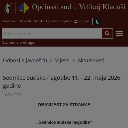
Općinski sud u Velikoj Kladuši
Bosanski
Hrvatski
Srpski
Српски
English
Prijava
Napredna pretraga
Odnosi s javnošću
Vijesti
Aktuelnosti
Sedmice sudske nagodbe 11. - 22. maja 2026.
godine
14.04.2026.
OBAVIJEST ZA STRANKE
„Sedmice sudske nagodbe“