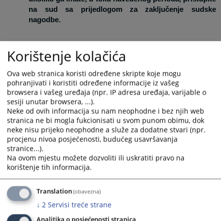
na sud sa prijedlogom za zaključenje sudske
nagodbe.
Prednosti sudske nagodbe
Korištenje kolačića
Ova web stranica koristi određene skripte koje mogu
Sudska nagodba predstavlja:
pohranjivati i koristiti određene informacije iz vašeg
browsera i vašeg uređaja (npr. IP adresa uređaja, varijable o
sesiji unutar browsera, ...).
Kraći i efikasniji postupak
Neke od ovih informacija su nam neophodne i bez njih web
stranica ne bi mogla fukcionisati u svom punom obimu, dok
neke nisu prijeko neophodne a služe za dodatne stvari (npr.
procjenu nivoa posjećenosti, budućeg usavršavanja
Vaš spor se okončava zaključivanjem sudske nagodbe pred
stranice...).
prvostepenim sudom. Sporazum stranaka se unosi u zapisnik
Na ovom mjestu možete dozvoliti ili uskratiti pravo na
koji stranke potpisuju. Sudska nagodba ima status izvršne
korištenje tih informacija.
isprave, bez drugostepenog žalbenog postupka u predmetu.
Translation
(obavezna)
Jeftiniji postupak
↓
2
Servisi treće strane
Analitika o posjećenosti stranica