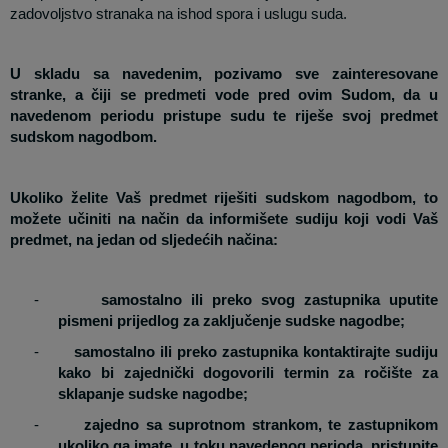
zadovoljstvo stranaka na ishod spora i uslugu suda.
U skladu sa navedenim, pozivamo sve zainteresovane
stranke, a čiji se predmeti vode pred ovim Sudom, da u
navedenom periodu pristupe sudu te riješe svoj predmet
sudskom nagodbom.
Ukoliko želite Vaš predmet riješiti sudskom nagodbom, to
možete učiniti na način da informišete sudiju koji vodi Vaš
predmet, na jedan od sljedećih načina:
-
samostalno ili preko svog zastupnika uputite
pismeni prijedlog za zaključenje sudske nagodbe;
-
samostalno ili preko zastupnika kontaktirajte sudiju
kako bi zajednički dogovorili termin za ročište za
sklapanje sudske nagodbe;
-
zajedno sa suprotnom strankom, te zastupnikom
ukoliko ga imate, u toku navedenog perioda, pristupite