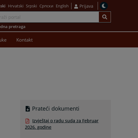
ski
Hrvatski
Srpski
Српски
English
Prijava
dna pretraga
uke
Kontakt
Prateći dokumenti
Izvještaj o radu suda za Februar
2026. godine