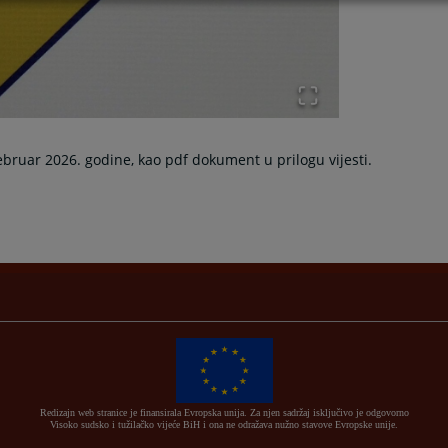
februar
2026. godine, kao pdf dokument u prilogu vijesti.
Redizajn web stranice je finansirala Evropska unija. Za njen sadržaj isključivo je odgovorno
Visoko sudsko i tužilačko vijeće BiH i ona ne odražava nužno stavove Evropske unije.