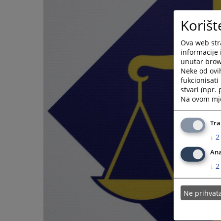
Korišt
Ova web stra
informacije 
unutar brows
Neke od ovi
fukcionisat
stvari (npr.
Na ovom mjes
Tra
↓
2
Ana
↓
2
Ne prihva