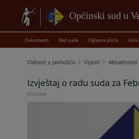
Općinski sud u Ve
Dokumenti
Rad suda
Oglasna ploča
Vaša 
Odnosi s javnošću
Vijesti
Aktuelnosti
Izvještaj o radu suda za Fe
03.03.2026.