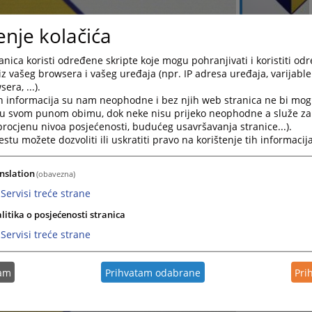
enje kolačića
nica koristi određene skripte koje mogu pohranjivati i koristiti od
iz vašeg browsera i vašeg uređaja (npr. IP adresa uređaja, varijable 
era, ...).
h informacija su nam neophodne i bez njih web stranica ne bi mog
i u svom punom obimu, dok neke nisu prijeko neophodne a služe z
 procjenu nivoa posjećenosti, budućeg usavršavanja stranice...).
tu možete dozvoliti ili uskratiti pravo na korištenje tih informacija
nslation
(obavezna)
Servisi treće strane
litika o posjećenosti stranica
Servisi treće strane
tam
Prihvatam odabrane
Pri