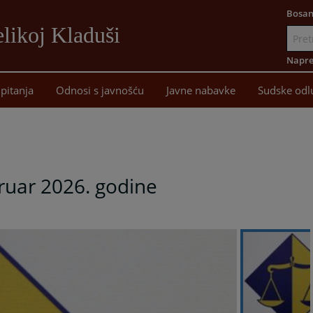
Bosan
likoj Kladuši
Idi
na
Napre
sadržaj
pitanja
Odnosi s javnošću
Javne nabavke
Sudske odl
bruar 2026. godine