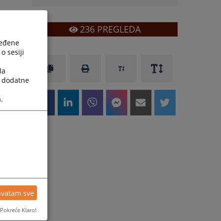
236
PREGLEDA
ređene
o sesiji
la
a dodatne
.
hvatam sve
Pokreće Klaro!