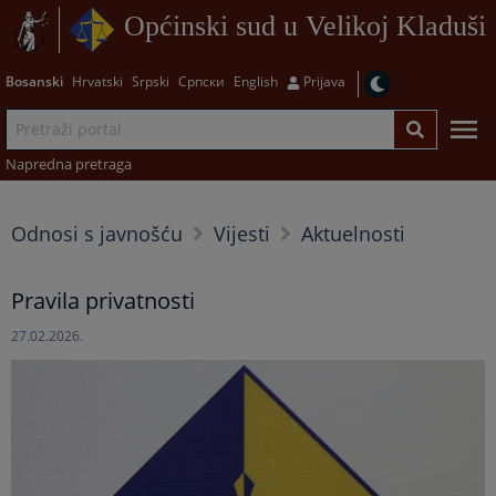
Općinski sud u Velikoj Kladuši
Bosanski
Hrvatski
Srpski
Српски
English
Prijava
Napredna pretraga
Odnosi s javnošću
Vijesti
Aktuelnosti
Pravila privatnosti
27.02.2026.