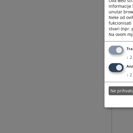
Ova web stra
informacije 
unutar brows
Neke od ovi
fukcionisat
stvari (npr.
Na ovom mjes
Tra
↓
2
Ana
↓
2
Ne prihva