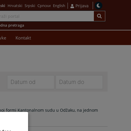
ski
Hrvatski
Srpski
Српски
English
Prijava
dna pretraga
vke
Kontakt
Navigate
Navigate
forward
forward
to
to
enoj formi Kantonalnom sudu u Odžaku, na jednom
interact
interact
with
with
the
the
calendar
calendar