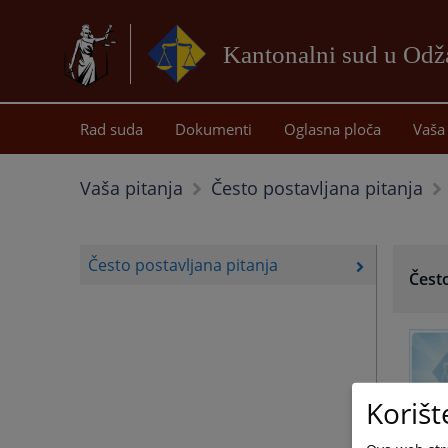
Kantonalni sud u Od
Rad suda
Dokumenti
Oglasna ploča
Vaša 
Vaša pitanja
Često postavljana pitanja
Često postavljana pitanja
Često
Korišt