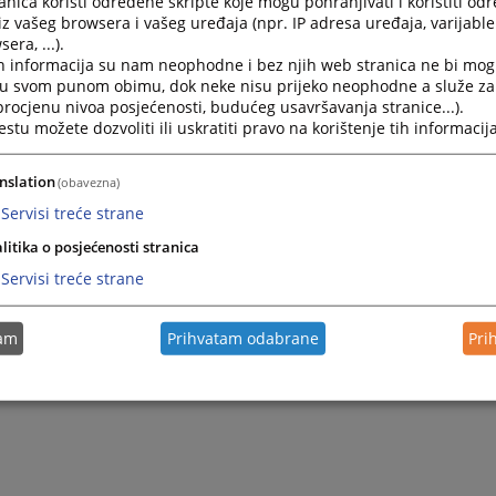
nica koristi određene skripte koje mogu pohranjivati i koristiti od
Kako mogu dobiti informacije o predmetu?
iz vašeg browsera i vašeg uređaja (npr. IP adresa uređaja, varijable 
era, ...).
U sudskoj pisarnici koje se nalazi na drugom katu zgr
h informacija su nam neophodne i bez njih web stranica ne bi mog
pristup CMS aplikaciji.
i u svom punom obimu, dok neke nisu prijeko neophodne a služe z
 procjenu nivoa posjećenosti, budućeg usavršavanja stranice...).
tu možete dozvoliti ili uskratiti pravo na korištenje tih informacija
Kako mogu doći do suca u postupku?
nslation
(obavezna)
Do suca koji sudi u Vašem postupku nije dozvoljeno do
osim po posebnom odobrenju predsjednika suda.
Servisi treće strane
litika o posjećenosti stranica
Servisi treće strane
tam
Prihvatam odabrane
Pri