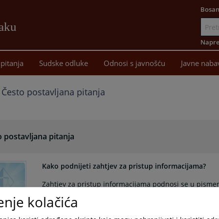
Bosan
žaku
Idi
na
Napre
sadržaj
pitanja
Sudske odluke
Odnosi s javnošću
Javne naba
Često postavljana pitanja
 postavljana pitanja
Kako podnijeti zahtjev za pristup informacijama?
Zahtjev za pristup informacijama podnosi se u pism
od službenih jezika u upotrebi u F BiH.
enje kolačića