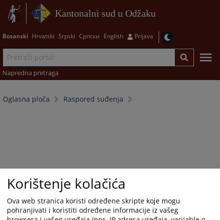
Kantonalni sud u Odžaku
Bosanski
Hrvatski
Srpski
Српски
English
Prijava
Napredna pretraga
Oglasna ploča
Raspored suđenja
Korištenje kolačića
Ova web stranica koristi određene skripte koje mogu
pohranjivati i koristiti određene informacije iz vašeg
browsera i vašeg uređaja (npr. IP adresa uređaja, varijable o