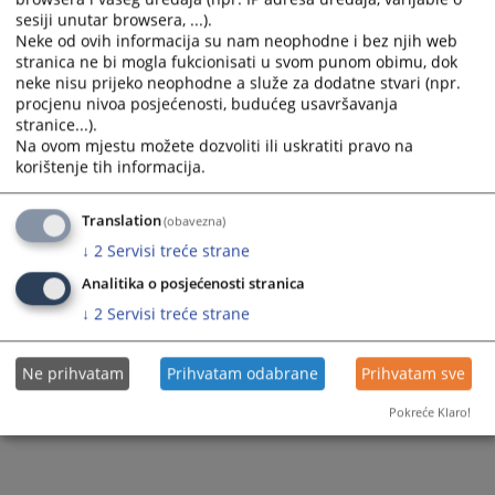
sesiji unutar browsera, ...).
Neke od ovih informacija su nam neophodne i bez njih web
stranica ne bi mogla fukcionisati u svom punom obimu, dok
neke nisu prijeko neophodne a služe za dodatne stvari (npr.
procjenu nivoa posjećenosti, budućeg usavršavanja
Trenutno nema vijesti
stranice...).
Na ovom mjestu možete dozvoliti ili uskratiti pravo na
korištenje tih informacija.
Translation
(obavezna)
↓
2
Servisi treće strane
Analitika o posjećenosti stranica
↓
2
Servisi treće strane
Ne prihvatam
Prihvatam odabrane
Prihvatam sve
Pokreće Klaro!