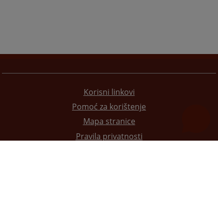
Korisni linkovi
Pomoć za korištenje
Mapa stranice
Pravila privatnosti
Redizajn web stranice je finansirala Evropska unija. Za njen sadržaj isključivo je odgovorno
Visoko sudsko i tužilačko vijeće BiH i ona ne odražava nužno stavove Evropske unije.