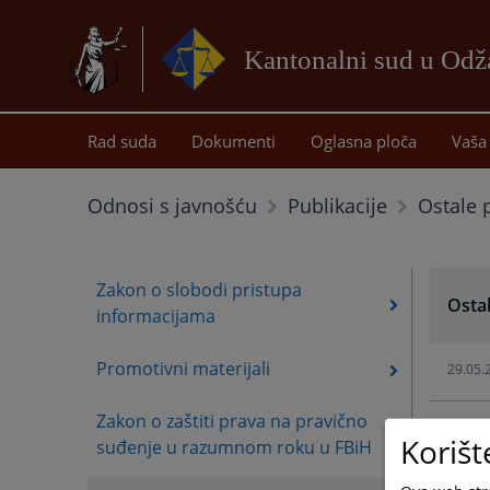
Kantonalni sud u Od
Rad suda
Dokumenti
Oglasna ploča
Vaša 
Ostale 
Odnosi s javnošću
Publikacije
Zakon o slobodi pristupa
Ostal
informacijama
Promotivni materijali
29.05.
Zakon o zaštiti prava na pravično
29.05.
Korišt
suđenje u razumnom roku u FBiH
29.05.