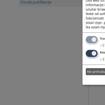
Ova web stra
Ostale publikacije
informacije 
unutar brows
Neke od ovi
fukcionisat
stvari (npr.
Na ovom mjes
Tra
↓
2
Ana
↓
2
Ne prihva