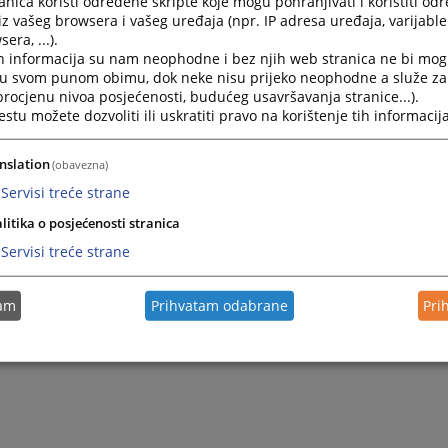
nica koristi određene skripte koje mogu pohranjivati i koristiti od
iz vašeg browsera i vašeg uređaja (npr. IP adresa uređaja, varijable 
era, ...).
h informacija su nam neophodne i bez njih web stranica ne bi mog
i u svom punom obimu, dok neke nisu prijeko neophodne a služe z
 procjenu nivoa posjećenosti, budućeg usavršavanja stranice...).
tu možete dozvoliti ili uskratiti pravo na korištenje tih informacija
nslation
(obavezna)
Servisi treće strane
litika o posjećenosti stranica
Servisi treće strane
tam
Prihvatam odabrane
Pri