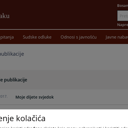
Bosan
žaku
Idi
na
Napre
sadržaj
pitanja
Sudske odluke
Odnosi s javnošću
Javne naba
publikacije
e publikacije
2017.
Moje dijete svjedok
2017.
Šta je to svjedok?
enje kolačića
2017.
Šta moram znati kad sam svjedok?