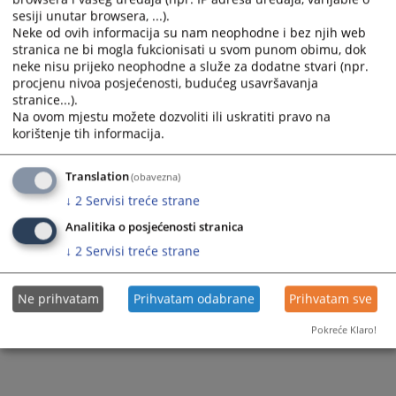
sesiji unutar browsera, ...).
Neke od ovih informacija su nam neophodne i bez njih web
stranica ne bi mogla fukcionisati u svom punom obimu, dok
neke nisu prijeko neophodne a služe za dodatne stvari (npr.
procjenu nivoa posjećenosti, budućeg usavršavanja
stranice...).
Na ovom mjestu možete dozvoliti ili uskratiti pravo na
korištenje tih informacija.
Translation
(obavezna)
↓
2
Servisi treće strane
Analitika o posjećenosti stranica
↓
2
Servisi treće strane
Ne prihvatam
Prihvatam odabrane
Prihvatam sve
Pokreće Klaro!