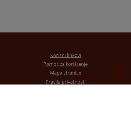
Korisni linkovi
Pomoć za korištenje
Mapa stranice
Pravila privatnosti
Redizajn web stranice je finansirala Evropska unija. Za njen sadržaj isključivo je odgovorno
Visoko sudsko i tužilačko vijeće BiH i ona ne odražava nužno stavove Evropske unije.