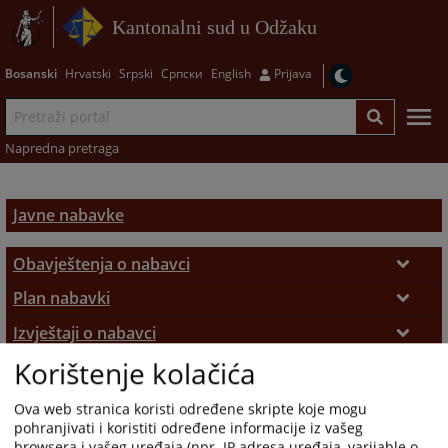
Kantonalni sud u Odžaku
Bosanski
Hrvatski
Srpski
Српски
English
Prijava
Napredna pretraga
Javne nabavke
Obavještenja o nabavci
Obavještenja
Plan nabavki
Plan javnih nabavki
Izvještaji o nabavci
Korištenje kolačića
Izvještaji
Odluke
Odluke
Ova web stranica koristi određene skripte koje mogu
pohranjivati i koristiti određene informacije iz vašeg
browsera i vašeg uređaja (npr. IP adresa uređaja, varijable o