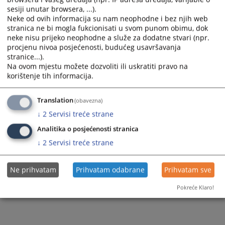
Sudska policija
Razgledanje spisa
sesiji unutar browsera, ...).
Sudije suda
Neke od ovih informacija su nam neophodne i bez njih web
Akti suda
Žalbe na sudske odluke
stranica ne bi mogla fukcionisati u svom punom obimu, dok
Dodatne sudije
neke nisu prijeko neophodne a služe za dodatne stvari (npr.
Medijacija
procjenu nivoa posjećenosti, budućeg usavršavanja
Stručni saradnici
stranice...).
Na ovom mjestu možete dozvoliti ili uskratiti pravo na
Službenici i namještenici
korištenje tih informacija.
Translation
(obavezna)
↓
2
Servisi treće strane
Analitika o posjećenosti stranica
↓
2
Servisi treće strane
Ne prihvatam
Prihvatam odabrane
Prihvatam sve
Pokreće Klaro!