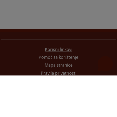
Korisni linkovi
Pomoć za korištenje
Mapa stranice
Pravila privatnosti
Redizajn web stranice je finansirala Evropska unija. Za njen sadržaj isključivo je odgovorno
Visoko sudsko i tužilačko vijeće BiH i ona ne odražava nužno stavove Evropske unije.