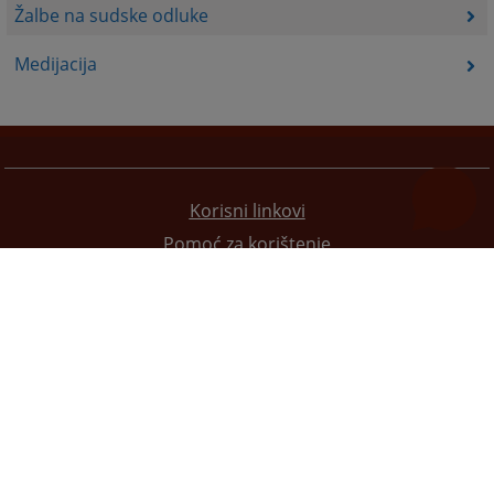
Žalbe na sudske odluke
Medijacija
Korisni linkovi
Pomoć za korištenje
Mapa stranice
Pravila privatnosti
Redizajn web stranice je finansirala Evropska unija. Za njen sadržaj isključivo je odgovorno
Visoko sudsko i tužilačko vijeće BiH i ona ne odražava nužno stavove Evropske unije.