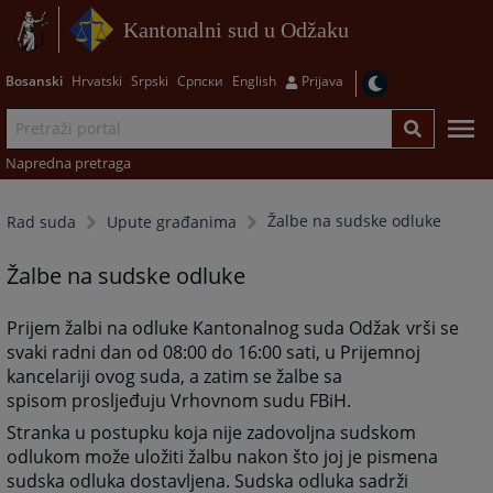
Kantonalni sud u Odžaku
Bosanski
Hrvatski
Srpski
Српски
English
Prijava
Napredna pretraga
Žalbe na sudske odluke
Rad suda
Upute građanima
Žalbe na sudske odluke
Prijem žalbi na odluke Kantonalnog suda Odžak
vrši se
svaki radni dan od 08:00 do 16:00 sati, u Prijemnoj
kancelariji ovog suda, a zatim se žalbe sa
spisom prosljeđuju Vrhovnom sudu FBiH.
Stranka u postupku koja nije zadovoljna sudskom
odlukom može uložiti žalbu nakon što joj je pismena
sudska odluka dostavljena. Sudska odluka sadrži