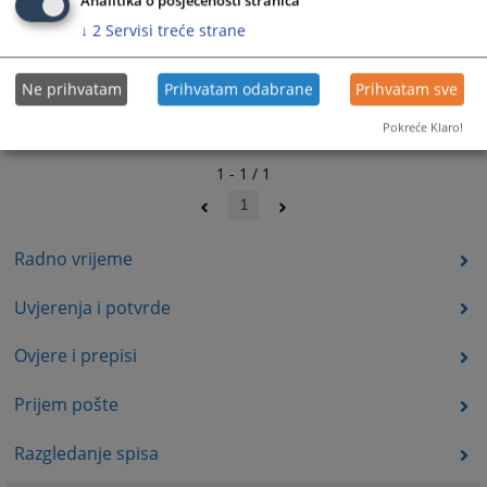
Analitika o posjećenosti stranica
↓
2
Servisi treće strane
Ne prihvatam
Prihvatam odabrane
Prihvatam sve
Pokreće Klaro!
1 - 1 / 1
1
Radno vrijeme
Uvjerenja i potvrde
Ovjere i prepisi
Prijem pošte
Razgledanje spisa