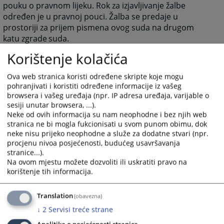
pouku o pravnom lijeku. Rok za izjavljivanje žalbe
određen je u pravnoj pouci. Žalba se predaje u
prostoriji za prijem pismena ovog suda na drugom
katu zgrade
suda.
Korištenje kolačića
1595
PREGLEDA
Ova web stranica koristi određene skripte koje mogu
pohranjivati i koristiti određene informacije iz vašeg
browsera i vašeg uređaja (npr. IP adresa uređaja, varijable o
sesiji unutar browsera, ...).
Neke od ovih informacija su nam neophodne i bez njih web
stranica ne bi mogla fukcionisati u svom punom obimu, dok
neke nisu prijeko neophodne a služe za dodatne stvari (npr.
procjenu nivoa posjećenosti, budućeg usavršavanja
stranice...).
Na ovom mjestu možete dozvoliti ili uskratiti pravo na
korištenje tih informacija.
Translation
(obavezna)
↓
2
Servisi treće strane