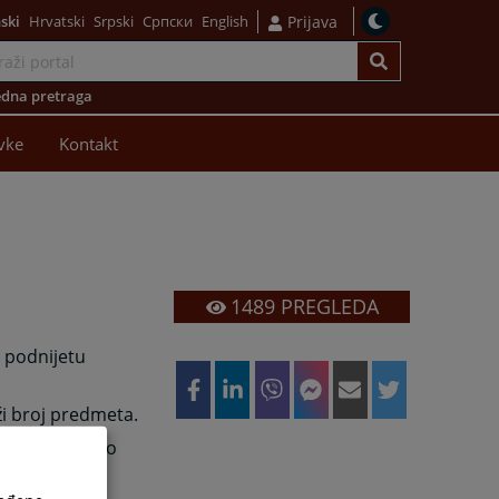
ski
Hrvatski
Srpski
Српски
English
Prijava
dna pretraga
vke
Kontakt
1489
PREGLEDA
 podnijetu
ži broj predmeta.
mira stranku o