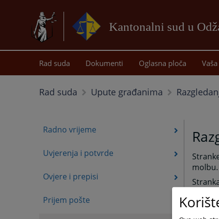
Kantonalni sud u Od
Rad suda
Dokumenti
Oglasna ploča
Vaša 
Razgledan
Rad suda
Upute građanima
Radno vrijeme
Razg
Uvjerenja i potvrde
Stranke
molbu.
Ovjere i prepisi
Stranka
Refere
Korišt
Prijem pošte
vremenu