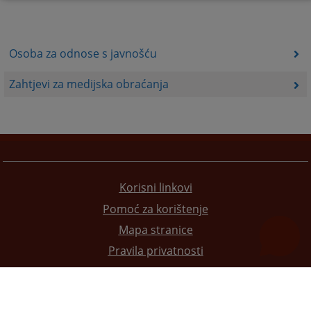
Osoba za odnose s javnošću
Zahtjevi za medijska obraćanja
Korisni linkovi
Pomoć za korištenje
Mapa stranice
Pravila privatnosti