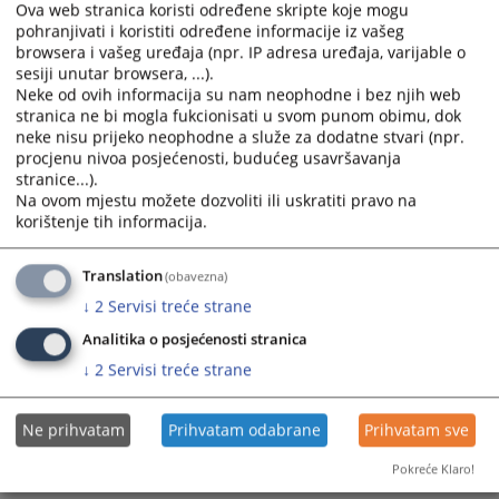
Ova web stranica koristi određene skripte koje mogu
pohranjivati i koristiti određene informacije iz vašeg
browsera i vašeg uređaja (npr. IP adresa uređaja, varijable o
sesiji unutar browsera, ...).
Neke od ovih informacija su nam neophodne i bez njih web
stranica ne bi mogla fukcionisati u svom punom obimu, dok
neke nisu prijeko neophodne a služe za dodatne stvari (npr.
Trenutno nema vijesti
procjenu nivoa posjećenosti, budućeg usavršavanja
stranice...).
Na ovom mjestu možete dozvoliti ili uskratiti pravo na
korištenje tih informacija.
Translation
(obavezna)
↓
2
Servisi treće strane
Analitika o posjećenosti stranica
↓
2
Servisi treće strane
Ne prihvatam
Prihvatam odabrane
Prihvatam sve
Pokreće Klaro!