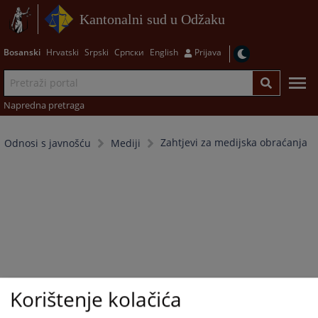
Kantonalni sud u Odžaku
Bosanski
Hrvatski
Srpski
Српски
English
Prijava
Napredna pretraga
Zahtjevi za medijska obraćanja
Odnosi s javnošću
Mediji
Korištenje kolačića