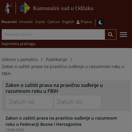
Kantonalni sud u Odžaku
Bosanski
Hrvatski
Srpski
Српски
English
Prijava
Napredna pretraga
Odnosi s javnošću
Publikacije
Zakon o zaštiti prava na pravično suđenje u razumnom roku u
FBiH
Zakon o zaštiti prava na pravično suđenje u
razumnom roku u FBiH
Navigate
Navigate
Zakon o zaštiti prava na pravično suđenje u razumnom
forward
forward
roku u Federaciji Bosne i Hercegovine
to
to
16.04.2026.
interact
interact