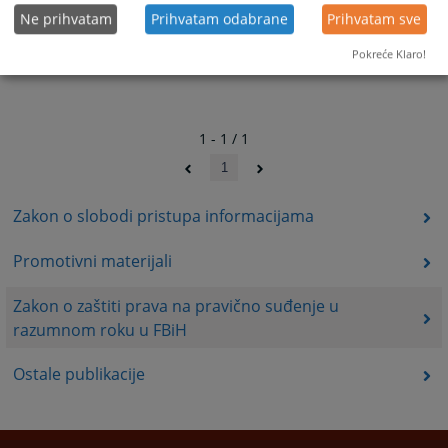
Ne prihvatam
Prihvatam odabrane
Prihvatam sve
Pokreće Klaro!
1 - 1 / 1
1
Zakon o slobodi pristupa informacijama
Promotivni materijali
Zakon o zaštiti prava na pravično suđenje u
razumnom roku u FBiH
Ostale publikacije