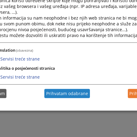
nica koristi određene skripte koje mogu pohranjivati i koristiti od
iz vašeg browsera i vašeg uređaja (npr. IP adresa uređaja, varijable 
era, ...).
h informacija su nam neophodne i bez njih web stranica ne bi mog
i u svom punom obimu, dok neke nisu prijeko neophodne a služe z
 procjenu nivoa posjećenosti, budućeg usavršavanja stranice...).
tu možete dozvoliti ili uskratiti pravo na korištenje tih informacija
nslation
(obavezna)
Servisi treće strane
litika o posjećenosti stranica
Servisi treće strane
tam
Prihvatam odabrane
Pri