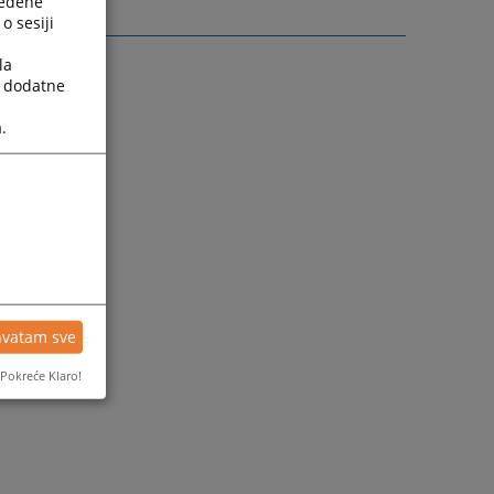
ređene
o sesiji
la
a dodatne
.
hvatam sve
Pokreće Klaro!