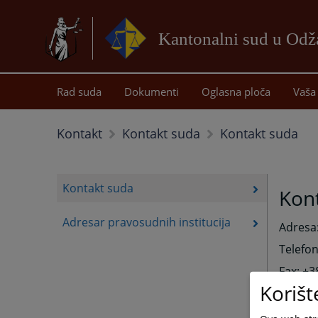
Kantonalni sud u Od
Rad suda
Dokumenti
Oglasna ploča
Vaša 
Kontakt suda
Kontakt
Kontakt suda
Kontakt suda
Kon
Adresar pravosudnih institucija
Adresa:
Telefon
Fax: +3
Korišt
Predsje
e-mail: