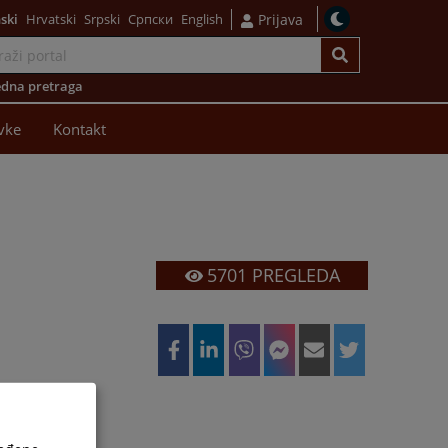
ski
Hrvatski
Srpski
Српски
English
Prijava
dna pretraga
vke
Kontakt
5701
PREGLEDA