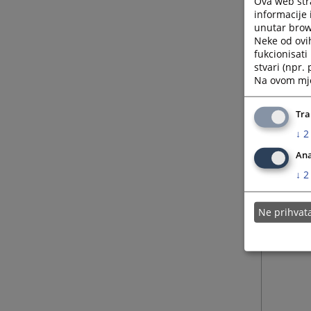
Ova web stra
informacije 
unutar brows
Neke od ovi
fukcionisat
stvari (npr.
Na ovom mjes
Tra
↓
2
Ana
↓
2
Ne prihva