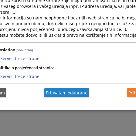
nica koristi određene skripte koje mogu pohranjivati i koristiti od
iz vašeg browsera i vašeg uređaja (npr. IP adresa uređaja, varijable 
era, ...).
h informacija su nam neophodne i bez njih web stranica ne bi mog
i u svom punom obimu, dok neke nisu prijeko neophodne a služe z
 procjenu nivoa posjećenosti, budućeg usavršavanja stranice...).
tu možete dozvoliti ili uskratiti pravo na korištenje tih informacija
nslation
(obavezna)
Servisi treće strane
litika o posjećenosti stranica
Trenutno nema v
Servisi treće strane
tam
Prihvatam odabrane
Pri