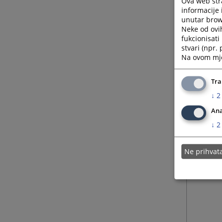
Ova web stra
informacije 
unutar brows
Neke od ovi
fukcionisat
stvari (npr.
Na ovom mjes
Tra
↓
2
Ana
↓
2
Ne prihva