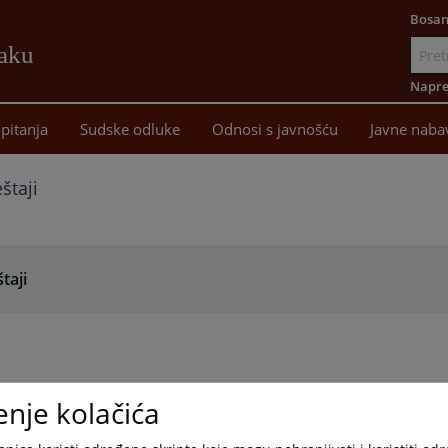
Bosan
žaku
Idi
na
Napre
sadržaj
pitanja
Sudske odluke
Odnosi s javnošću
Javne naba
eštaji
štaji
enje kolačića