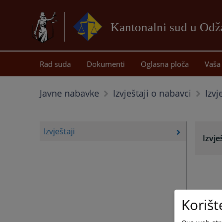
Kantonalni sud u Od
Rad suda
Dokumenti
Oglasna ploča
Vaša 
Izvj
Javne nabavke
Izvještaji o nabavci
Izvještaji
Izvje
Korišt