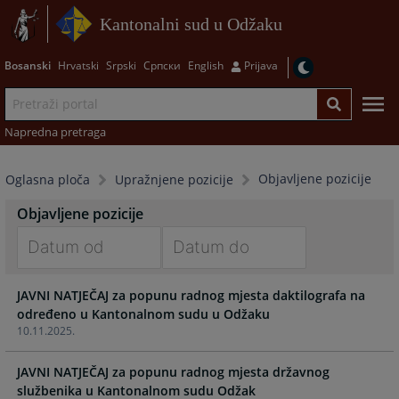
Kantonalni sud u Odžaku
Bosanski
Hrvatski
Srpski
Српски
English
Prijava
Napredna pretraga
Objavljene pozicije
Oglasna ploča
Upražnjene pozicije
Objavljene pozicije
Navigate
Navigate
JAVNI NATJEČAJ za popunu radnog mjesta daktilografa na
forward
forward
određeno u Kantonalnom sudu u Odžaku
to
to
10.11.2025.
interact
interact
with
with
JAVNI NATJEČAJ za popunu radnog mjesta državnog
the
the
službenika u Kantonalnom sudu Odžak
calendar
calendar