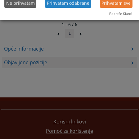
Ne prihvatam
Prihvatam odabrane
Prihvatam sve
Pokreće Klaro!
1 - 6 / 6
1
Opće informacije
Objavljene pozicije
Korisni linkovi
Pomoć za korištenje