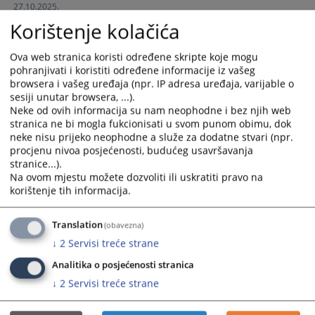
27.10.2025.
and
and
Korištenje kolačića
select
select
JAVNI NATJEČAJ za prijem Višeg referenta za
a
a
administrativno-tehničke poslove u Kantonalnom sudu
Ova web stranica koristi određene skripte koje mogu
date.
date.
Odžak
pohranjivati i koristiti određene informacije iz vašeg
Press
Press
07.05.2025.
browsera i vašeg uređaja (npr. IP adresa uređaja, varijable o
the
the
sesiji unutar browsera, ...).
question
question
Neke od ovih informacija su nam neophodne i bez njih web
JAVNI NATJEČAJ za popunu radnog mjesta sudskog stručnog
mark
mark
stranica ne bi mogla fukcionisati u svom punom obimu, dok
suradnika u Kantonalnom sudu Odžak
key
key
neke nisu prijeko neophodne a služe za dodatne stvari (npr.
25.07.2024.
procjenu nivoa posjećenosti, budućeg usavršavanja
to
to
stranice...).
get
get
JAVNI NATJEČAJ za popunu radnog mjesta daktilografa u
Na ovom mjestu možete dozvoliti ili uskratiti pravo na
the
the
korištenje tih informacija.
Kantonalnom sudu Odžak
keyboard
keyboard
16.04.2024.
shortcuts
shortcuts
Translation
(obavezna)
for
for
Objavljene pozicije
↓
2
Servisi treće strane
changing
changing
dates.
dates.
Analitika o posjećenosti stranica
↓
2
Servisi treće strane