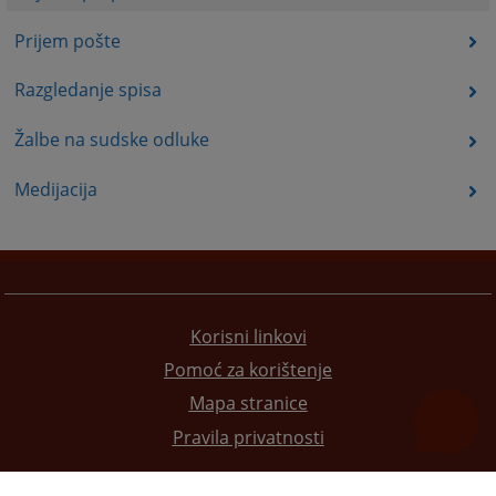
Prijem pošte
Razgledanje spisa
Žalbe na sudske odluke
Medijacija
Korisni linkovi
Pomoć za korištenje
Mapa stranice
Pravila privatnosti