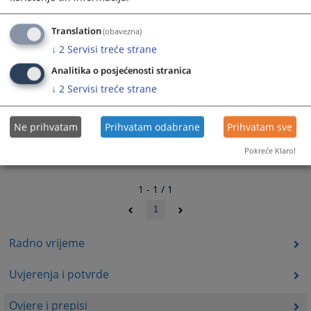
Translation
(obavezna)
↓
2
Servisi treće strane
Analitika o posjećenosti stranica
↓
2
Servisi treće strane
Ne prihvatam
Prihvatam odabrane
Prihvatam sve
Pokreće Klaro!
1 - 1 / 1
1
Radno vrijeme
Uvjerenja i potvrde
Ovjere i prepisi