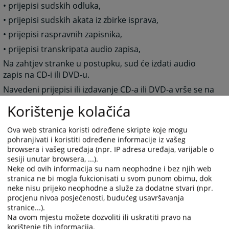
• prijepisi sudskih odluka,
• prijepisi sudskih akata iz zbirke isprava,
• prijepisi raspravnih zapisnika,
• prijepisi transkripata audio zapisa,
Na zahtjev stranke u postupku, sud će izdati audio
zapis na CD-i ili DVD-u.
Navedeni prijepisi ili izdavanje CD-a ili DVD-a vrše se na
temelju pismenog zahtjeva a prepisivanjem sudskog
Korištenje kolačića
akta, te se za prijepise i izdavanje CD-a ili DVD-a plaća
dgovarajuća sudska pristojba prema tarifnom broju 27
Ova web stranica koristi određene skripte koje mogu
Tarife koja je sastavni dio Zakona o sudskim
pohranjivati i koristiti određene informacije iz vašeg
pristojbama Županije Posavske (Narodne novine
browsera i vašeg uređaja (npr. IP adresa uređaja, varijable o
Županije Posavske broj 2/09).
sesiji unutar browsera, ...).
Neke od ovih informacija su nam neophodne i bez njih web
1667
PREGLEDA
stranica ne bi mogla fukcionisati u svom punom obimu, dok
neke nisu prijeko neophodne a služe za dodatne stvari (npr.
procjenu nivoa posjećenosti, budućeg usavršavanja
stranice...).
Na ovom mjestu možete dozvoliti ili uskratiti pravo na
korištenje tih informacija.