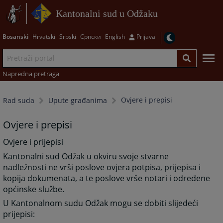
Kantonalni sud u Odžaku
Bosanski
Hrvatski
Srpski
Српски
English
Prijava
Napredna pretraga
Ovjere i prepisi
Rad suda
Upute građanima
Ovjere i prepisi
Ovjere i prijepisi
Kantonalni sud Odžak u okviru svoje stvarne
nadležnosti ne vrši poslove ovjera potpisa, prijepisa i
kopija dokumenata, a te poslove vrše notari i određene
općinske službe.
U Kantonalnom sudu Odžak mogu se dobiti slijedeći
prijepisi: