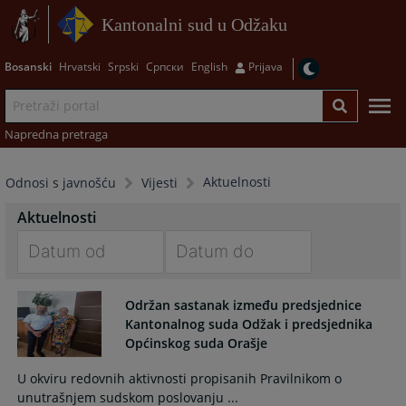
Kantonalni sud u Odžaku
Bosanski
Hrvatski
Srpski
Српски
English
Prijava
Napredna pretraga
Aktuelnosti
Odnosi s javnošću
Vijesti
Aktuelnosti
Navigate
Navigate
forward
forward
Održan sastanak između predsjednice
to
to
Kantonalnog suda Odžak i predsjednika
interact
interact
Općinskog suda Orašje
with
with
U okviru redovnih aktivnosti propisanih Pravilnikom o
the
the
unutrašnjem sudskom poslovanju ...
calendar
calendar