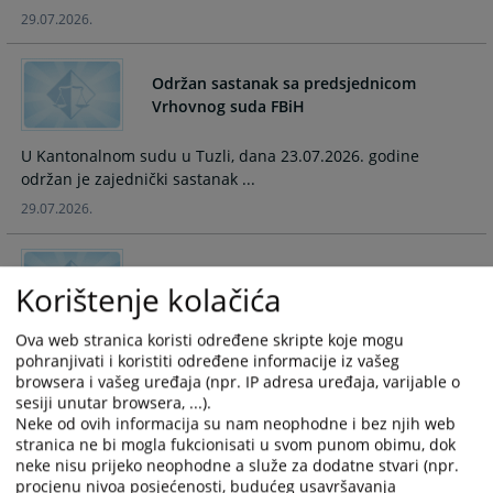
and
and
29.07.2026.
select
select
a
a
Održan sastanak sa predsjednicom
date.
date.
Vrhovnog suda FBiH
Press
Press
the
the
U Kantonalnom sudu u Tuzli, dana 23.07.2026. godine
question
question
održan je zajednički sastanak ...
mark
mark
29.07.2026.
key
key
to
to
get
get
the
the
Određen pritvor D.M. iz D.
Korištenje kolačića
keyboard
keyboard
shortcuts
shortcuts
Ova web stranica koristi određene skripte koje mogu
01.07.2026.
for
for
pohranjivati i koristiti određene informacije iz vašeg
changing
changing
browsera i vašeg uređaja (npr. IP adresa uređaja, varijable o
sesiji unutar browsera, ...).
dates.
dates.
Uspješno realiziran projekt u
Neke od ovih informacija su nam neophodne i bez njih web
Kantonalnom sudu Odžak
stranica ne bi mogla fukcionisati u svom punom obimu, dok
neke nisu prijeko neophodne a služe za dodatne stvari (npr.
procjenu nivoa posjećenosti, budućeg usavršavanja