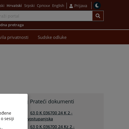
ski
Hrvatski
Srpski
Српски
English
Prijava
dna pretraga
vila privatnosti
Sudske odluke
Prateći dokumenti
63 0 K 036700 24 K 2 -
ređene
o sesiji
prvostupanjska
63 0 K 036700 24 Kz 2 -