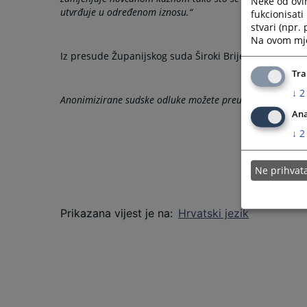
Neke od ovi
utvrđuje u određenom iznosu.“
fukcionisat
stvari (npr.
Na ovom mjes
Iz presude Županijskog suda Široki Brijeg
Tra
↓
2
Anonimizirane sudske odluke možete preuzeti u odjeljku
Ana
↓
2
Ne prihva
Prikazana vijest je na
:
Hrvatski jezik