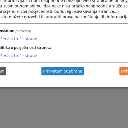
h informacija su nam neophodne i bez njih web stranica ne bi mog
i u svom punom obimu, dok neke nisu prijeko neophodne a služe z
 procjenu nivoa posjećenosti, budućeg usavršavanja stranice...).
tu možete dozvoliti ili uskratiti pravo na korištenje tih informacija
nslation
(obavezna)
Servisi treće strane
 prateći dokumenti.
litika o posjećenosti stranica
Servisi treće strane
tam
Prihvatam odabrane
Pri