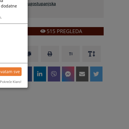
la
drugostupanjska
a dodatne
.
515
PREGLEDA
hvatam sve
Pokreće Klaro!