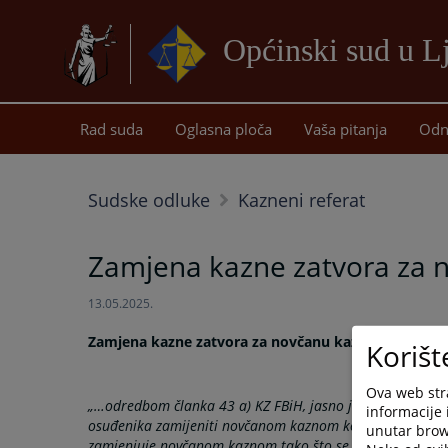
Općinski sud u 
Rad suda
Oglasna ploča
Vaša pitanja
Odn
Sudske odluke
Kazneni referat
Zamjena kazne zatvora za 
13.05.2025.
Zamjena kazne zatvora za novčanu kaznu
Korišt
Ova web stra
„…odredbom članka 43 a) KZ FBiH, jasno je propisano da ć
informacije 
osuđenika zamijeniti novčanom kaznom koja se plaća u j
unutar brows
zamjenjuje novčanom kaznom tako što se svaki dan izreč