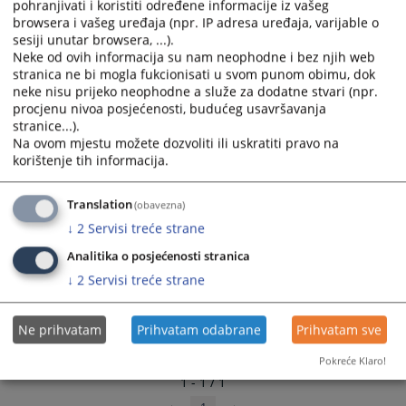
pohranjivati i koristiti određene informacije iz vašeg
select
select
browsera i vašeg uređaja (npr. IP adresa uređaja, varijable o
a
a
sesiji unutar browsera, ...).
date.
date.
Neke od ovih informacija su nam neophodne i bez njih web
stranica ne bi mogla fukcionisati u svom punom obimu, dok
Press
Press
neke nisu prijeko neophodne a služe za dodatne stvari (npr.
the
the
procjenu nivoa posjećenosti, budućeg usavršavanja
question
question
stranice...).
mark
mark
Na ovom mjestu možete dozvoliti ili uskratiti pravo na
key
key
korištenje tih informacija.
to
to
get
get
Translation
(obavezna)
the
the
↓
2
Servisi treće strane
keyboard
keyboard
shortcuts
shortcuts
Analitika o posjećenosti stranica
for
for
↓
2
Servisi treće strane
changing
changing
dates.
dates.
Ne prihvatam
Prihvatam odabrane
Prihvatam sve
Pokreće Klaro!
1 - 1 / 1