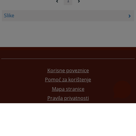
1
Slike
Korisne poveznice
Pomoć za korištenje
Mapa stranice
Pravila privatnosti
Redizajn web stranice je finansirala Evropska unija. Za njen sadržaj isključivo je odgovorno
Visoko sudsko i tužilačko vijeće BiH i ona ne odražava nužno stavove Evropske unije.