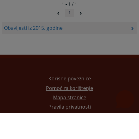
1 - 1 / 1
1
Obavijesti iz 2015. godine
Korisne poveznice
Pomoć za korištenje
Mapa stranice
Pravila privatnosti