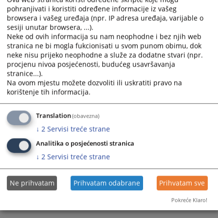
pohranjivati i koristiti određene informacije iz vašeg
calendar
calendar
browsera i vašeg uređaja (npr. IP adresa uređaja, varijable o
and
and
sesiji unutar browsera, ...).
select
select
Neke od ovih informacija su nam neophodne i bez njih web
a
a
stranica ne bi mogla fukcionisati u svom punom obimu, dok
date.
date.
neke nisu prijeko neophodne a služe za dodatne stvari (npr.
Press
Press
procjenu nivoa posjećenosti, budućeg usavršavanja
the
the
stranice...).
Na ovom mjestu možete dozvoliti ili uskratiti pravo na
question
question
korištenje tih informacija.
mark
mark
key
key
to
to
Translation
(obavezna)
get
get
↓
2
Servisi treće strane
the
the
Analitika o posjećenosti stranica
keyboard
keyboard
↓
2
Servisi treće strane
shortcuts
shortcuts
for
for
changing
changing
Ne prihvatam
Prihvatam odabrane
Prihvatam sve
dates.
dates.
Pokreće Klaro!