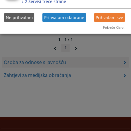
↓
2
Servisi treće strane
Ne prihvatam
Prihvatam odabrane
Prihvatam sve
Pokreće Klaro!
1 - 1 / 1
1
Osoba za odnose s javnošću
Zahtjevi za medijska obraćanja