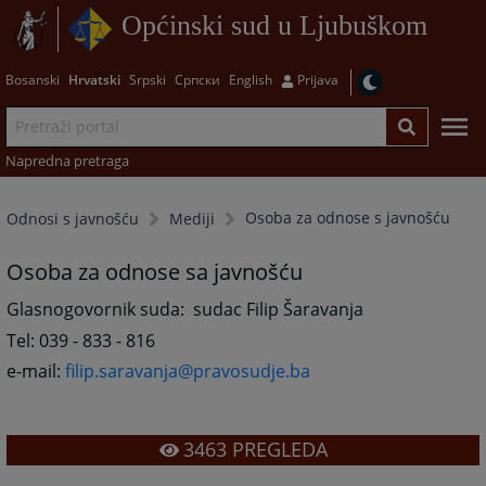
Općinski sud u Ljubuškom
Bosanski
Hrvatski
Srpski
Српски
English
Prijava
Napredna pretraga
Osoba za odnose s javnošću
Odnosi s javnošću
Mediji
Osoba za odnose sa javnošću
Glasnogovornik suda: sudac Filip Šaravanja
Tel: 039 - 833 - 816
e-mail:
filip.saravanja@pravosudje.ba
3463
PREGLEDA