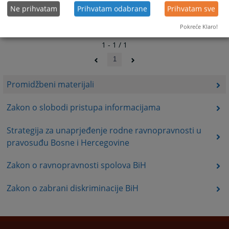
Ne prihvatam
Prihvatam odabrane
Prihvatam sve
Pokreće Klaro!
1 - 1 / 1
1
Promidžbeni materijali
Zakon o slobodi pristupa informacijama
Strategija za unaprjeđenje rodne ravnopravnosti u
pravosuđu Bosne i Hercegovine
Zakon o ravnopravnosti spolova BiH
Zakon o zabrani diskriminacije BiH