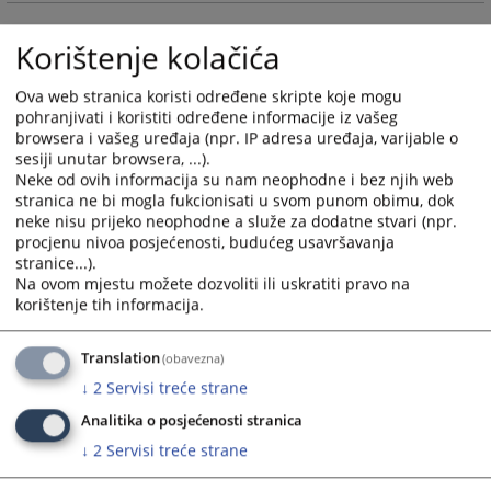
and
and
select
select
Korištenje kolačića
a
a
date.
date.
Ova web stranica koristi određene skripte koje mogu
Press
Press
pohranjivati i koristiti određene informacije iz vašeg
the
the
browsera i vašeg uređaja (npr. IP adresa uređaja, varijable o
sesiji unutar browsera, ...).
question
question
Neke od ovih informacija su nam neophodne i bez njih web
mark
mark
stranica ne bi mogla fukcionisati u svom punom obimu, dok
key
key
neke nisu prijeko neophodne a služe za dodatne stvari (npr.
to
to
procjenu nivoa posjećenosti, budućeg usavršavanja
get
get
stranice...).
the
the
Na ovom mjestu možete dozvoliti ili uskratiti pravo na
korištenje tih informacija.
keyboard
keyboard
shortcuts
shortcuts
for
for
Translation
(obavezna)
changing
changing
↓
2
Servisi treće strane
dates.
dates.
Analitika o posjećenosti stranica
↓
2
Servisi treće strane