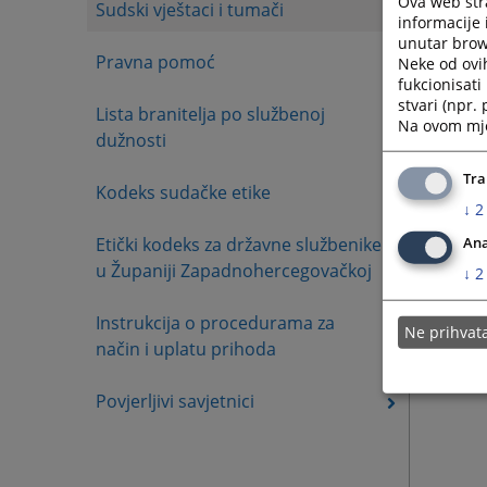
Ova web stra
Sudski vještaci i tumači
informacije 
unutar brows
Pravna pomoć
Neke od ovi
fukcionisat
stvari (npr.
Lista branitelja po službenoj
Na ovom mjes
dužnosti
Tra
Kodeks sudačke etike
↓
2
Etički kodeks za državne službenike
Ana
u Županiji Zapadnohercegovačkoj
↓
2
Instrukcija o procedurama za
Ne prihva
način i uplatu prihoda
Povjerljivi savjetnici