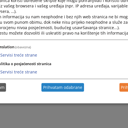
nica koristi određene skripte koje mogu pohranjivati i koristiti od
Lista vještaka i sudskih tumača
iz vašeg browsera i vašeg uređaja (npr. IP adresa uređaja, varijable 
era, ...).
U odjeljku "Linkovi" možete preuzeti navedene liste
h informacija su nam neophodne i bez njih web stranica ne bi mog
i u svom punom obimu, dok neke nisu prijeko neophodne a služe z
 procjenu nivoa posjećenosti, budućeg usavršavanja stranice...).
tu možete dozvoliti ili uskratiti pravo na korištenje tih informacija
nslation
(obavezna)
Servisi treće strane
litika o posjećenosti stranica
Servisi treće strane
tam
Prihvatam odabrane
Pri