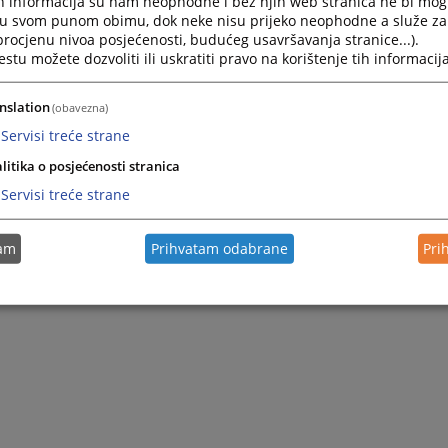
h informacija su nam neophodne i bez njih web stranica ne bi mog
i u svom punom obimu, dok neke nisu prijeko neophodne a služe z
 procjenu nivoa posjećenosti, budućeg usavršavanja stranice...).
tu možete dozvoliti ili uskratiti pravo na korištenje tih informacija
nslation
(obavezna)
Servisi treće strane
litika o posjećenosti stranica
 Zapadnohercegovačkoj
Servisi treće strane
hoda
tam
Prihvatam odabrane
Pri