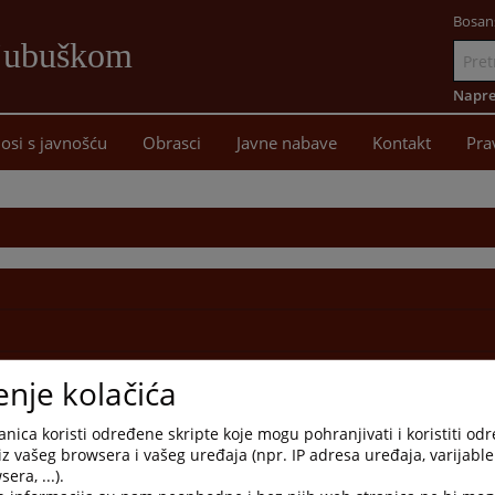
Bosan
Ljubuškom
Idi
na
Napre
sadržaj
osi s javnošću
Obrasci
Javne nabave
Kontakt
Pra
enje kolačića
nica koristi određene skripte koje mogu pohranjivati i koristiti od
iz vašeg browsera i vašeg uređaja (npr. IP adresa uređaja, varijable 
era, ...).