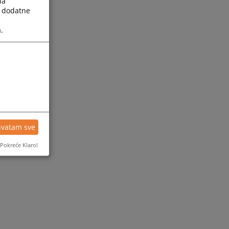
la
a dodatne
.
hvatam sve
Pokreće Klaro!