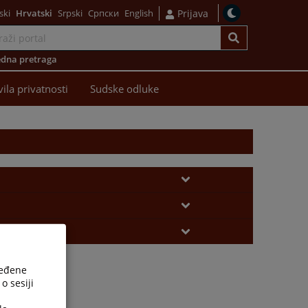
ski
Hrvatski
Srpski
Српски
English
Prijava
dna pretraga
vila privatnosti
Sudske odluke
ređene
o sesiji