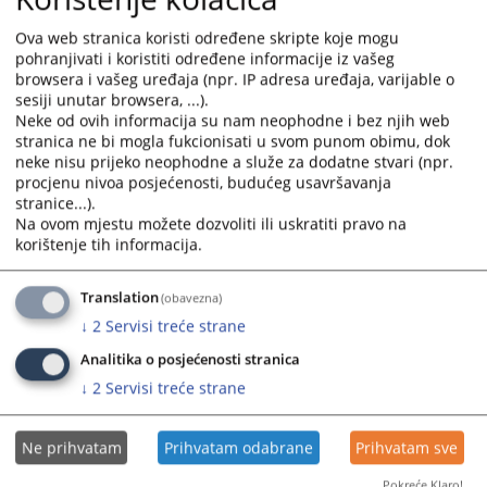
državnim službenicima u tijelima državne službe ŽZH i
Ova web stranica koristi određene skripte koje mogu
Zakonom o namještenicima u tijelima državne službe u
pohranjivati i koristiti određene informacije iz vašeg
ŽZH.
browsera i vašeg uređaja (npr. IP adresa uređaja, varijable o
sesiji unutar browsera, ...).
Neke od ovih informacija su nam neophodne i bez njih web
stranica ne bi mogla fukcionisati u svom punom obimu, dok
3319
PREGLEDA
neke nisu prijeko neophodne a služe za dodatne stvari (npr.
procjenu nivoa posjećenosti, budućeg usavršavanja
stranice...).
Na ovom mjestu možete dozvoliti ili uskratiti pravo na
korištenje tih informacija.
Translation
(obavezna)
↓
2
Servisi treće strane
Analitika o posjećenosti stranica
↓
2
Servisi treće strane
Ne prihvatam
Prihvatam odabrane
Prihvatam sve
Pokreće Klaro!