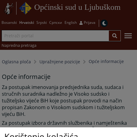
Općinski sud u Ljubuškom
Bosanski
Hrvatski
Srpski
Српски
English
Prijava
Napredna pretraga
Opće informacije
Oglasna ploča
Upražnjene pozicije
Opće informacije
Za postupak imenovanja predsjednika suda, sudaca i
stručnih suradnika nadležno je Visoko sudsko i
tužiteljsko vijeće BiH koje postupak provodi na način
propisan Zakonom o Visokom sudskom i tužiteljskom
vijeću BiH.
Za postupak izbora državnih službenika i namještenika
nadležna je Agencija za državnu službu ŽZH koja
Korištenje kolačića
postupak provodi na način propisan Zakonom o