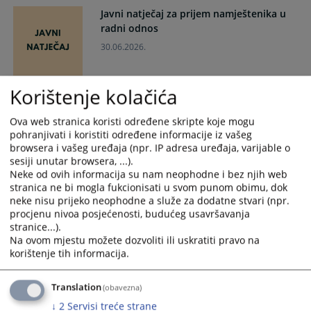
and
and
Javni natječaj za prijem namještenika u
select
select
radni odnos
a
a
30.06.2026.
date.
date.
Press
Press
the
the
Korištenje kolačića
Student američkog sveučilišta William &
question
question
Mary u posjeti Općinskom sudu u
mark
mark
Ova web stranica koristi određene skripte koje mogu
Ljubuškom
key
key
pohranjivati i koristiti određene informacije iz vašeg
browsera i vašeg uređaja (npr. IP adresa uređaja, varijable o
to
to
27.05.2026.
sesiji unutar browsera, ...).
get
get
Neke od ovih informacija su nam neophodne i bez njih web
the
the
Izvještaj Općinskog suda u Ljubuškom za
stranica ne bi mogla fukcionisati u svom punom obimu, dok
keyboard
keyboard
2025. godinu
neke nisu prijeko neophodne a služe za dodatne stvari (npr.
shortcuts
shortcuts
procjenu nivoa posjećenosti, budućeg usavršavanja
26.03.2026.
for
for
stranice...).
changing
changing
Na ovom mjestu možete dozvoliti ili uskratiti pravo na
Obavijest o nastavku štrajka
korištenje tih informacija.
dates.
dates.
16.02.2026.
Translation
(obavezna)
↓
2
Servisi treće strane