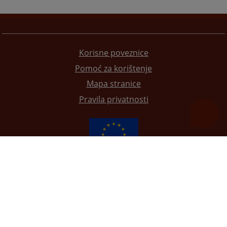
Korisne poveznice
Pomoć za korištenje
Mapa stranice
Pravila privatnosti
Redizajn web stranice je finansirala Evropska unija. Za njen sadržaj isključivo je odgovorno
Visoko sudsko i tužilačko vijeće BiH i ona ne odražava nužno stavove Evropske unije.
© 2021
Visoko sudbeno i tužiteljsko vijeće