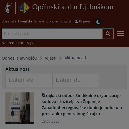
Općinski sud u Ljubuškom
Bosanski
Hrvatski
Srpski
Српски
English
Prijava
Napredna pretraga
Aktualnosti
Odnosi s javnošću
Vijesti
Aktualnosti
Navigate
Navigate
Štrajkački odbor Sindikalne organizacije
forward
forward
sudova i tužiteljstva Županije
to
to
Zapadnohercegovačke donio je odluku o
interact
interact
prestanku generalnog štrajka
with
with
the
the
23.07.2026.
calendar
calendar