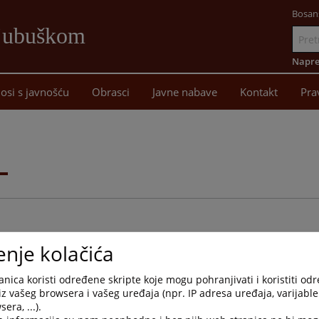
Bosan
Ljubuškom
Idi
na
Napre
sadržaj
osi s javnošću
Obrasci
Javne nabave
Kontakt
Pra
i
enje kolačića
nica koristi određene skripte koje mogu pohranjivati i koristiti od
Arhivirana
Datum od
Datum d
iz vašeg browsera i vašeg uređaja (npr. IP adresa uređaja, varijable 
era, ...).
Ne