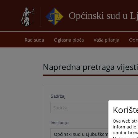
Općinski sud u 
Rad suda
Oglasna ploča
Vaša pitanja
Odn
Napredna pretraga vijest
Sadržaj
Korišt
Ova web stra
Institucija
informacije 
unutar brows
Općinski sud u Ljubuškom