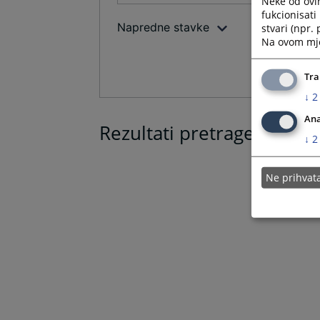
Neke od ovi
fukcionisat
Napredne stavke
stvari (npr.
Na ovom mjes
Tra
↓
2
Ana
Rezultati pretrage
↓
2
Ne prihva