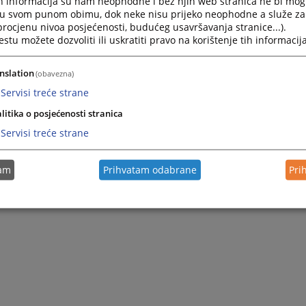
h informacija su nam neophodne i bez njih web stranica ne bi mog
Navigate
Navigat
i u svom punom obimu, dok neke nisu prijeko neophodne a služe z
forward
forward
 procjenu nivoa posjećenosti, budućeg usavršavanja stranice...).
to
to
tu možete dozvoliti ili uskratiti pravo na korištenje tih informacija
interact
interact
with
with
Pretraži
nslation
the
the
(obavezna)
calendar
calenda
Servisi treće strane
and
and
select
select
litika o posjećenosti stranica
a
a
Servisi treće strane
date.
date.
Press
Press
Nije pronađena nijedna vijest.
the
the
tam
Prihvatam odabrane
Pri
question
questio
0 - 0 / 0
1
mark
mark
key
key
to
to
get
get
the
the
keyboard
keyboar
shortcuts
shortcu
for
for
changing
changin