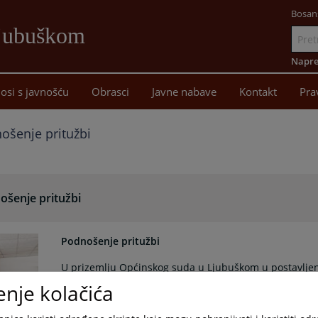
Bosan
Ljubuškom
Idi
na
Napre
sadržaj
osi s javnošću
Obrasci
Javne nabave
Kontakt
Pra
ošenje pritužbi
ošenje pritužbi
Podnošenje pritužbi
U prizemlju Općinskog suda u Ljubuškom u postavlje
možete ubaciti pritužbe
enje kolačića