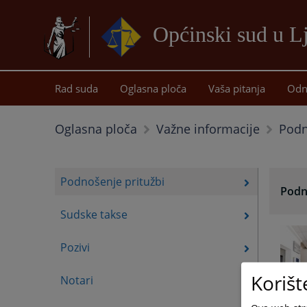
Općinski sud u 
Rad suda
Oglasna ploča
Vaša pitanja
Odn
Podn
Oglasna ploča
Važne informacije
Podnošenje pritužbi
Podn
Sudske takse
Pozivi
Korišt
Notari