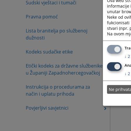
Ova web stra
Sudski vještaci i tumači
informacije 
unutar brows
Pravna pomoć
Neke od ovi
fukcionisat
stvari (npr.
Lista branitelja po službenoj
Na ovom mjes
dužnosti
Tra
Kodeks sudačke etike
↓
2
Etički kodeks za državne službenike
Ana
u Županiji Zapadnohercegovačkoj
↓
2
Instrukcija o procedurama za
Ne prihva
način i uplatu prihoda
Povjerljivi savjetnici