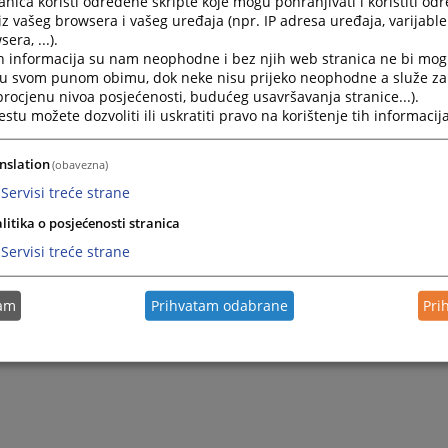
nica koristi određene skripte koje mogu pohranjivati i koristiti od
iz vašeg browsera i vašeg uređaja (npr. IP adresa uređaja, varijable 
era, ...).
h informacija su nam neophodne i bez njih web stranica ne bi mog
i u svom punom obimu, dok neke nisu prijeko neophodne a služe z
 procjenu nivoa posjećenosti, budućeg usavršavanja stranice...).
tu možete dozvoliti ili uskratiti pravo na korištenje tih informacija
nslation
(obavezna)
Servisi treće strane
litika o posjećenosti stranica
Servisi treće strane
tam
Prihvatam odabrane
Pri