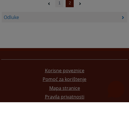
1
2
Odluke
Korisne poveznice
Pomoć za korištenje
Mapa stranice
Pravila privatnosti
Redizajn web stranice je finansirala Evropska unija. Za njen sadržaj isključivo je odgovorno