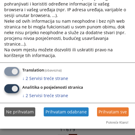
pohranjivati i koristiti određene informacije iz vašeg
06.04.2023.
select
select
browsera i vašeg uređaja (npr. IP adresa uređaja, varijable o
a
a
sesiji unutar browsera, ...).
JAVNI NATJEČAJ za prodaju službenog vozila
date.
date.
Neke od ovih informacija su nam neophodne i bez njih web
24.03.2023.
Press
Press
stranica ne bi mogla fukcionisati u svom punom obimu, dok
the
the
neke nisu prijeko neophodne a služe za dodatne stvari (npr.
Odluka o prodaji službenog vozila OS u Ljubuškom
procjenu nivoa posjećenosti, budućeg usavršavanja
question
question
08.11.2022.
stranice...).
mark
mark
Na ovom mjestu možete dozvoliti ili uskratiti pravo na
key
key
korištenje tih informacija.
Odluka - nabava službenog vozila
to
to
06.10.2022.
get
get
Translation
(obavezna)
the
the
↓
2
Servisi treće strane
keyboard
keyboard
shortcuts
shortcuts
Analitika o posjećenosti stranica
for
for
↓
2
Servisi treće strane
changing
changing
dates.
dates.
Ne prihvatam
Prihvatam odabrane
Prihvatam sve
Pokreće Klaro!
1 - 6 / 9