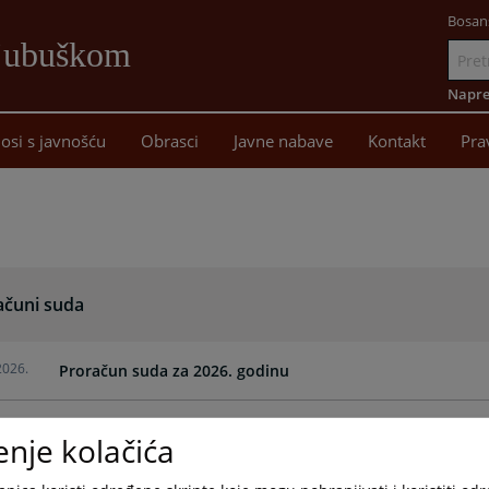
Bosan
Ljubuškom
Idi
na
Napre
sadržaj
osi s javnošću
Obrasci
Javne nabave
Kontakt
Pra
ačuni suda
2026.
Proračun suda za 2026. godinu
2025.
Proračun suda za 2025. godinu
enje kolačića
2024.
Proračun suda za 2024. godinu