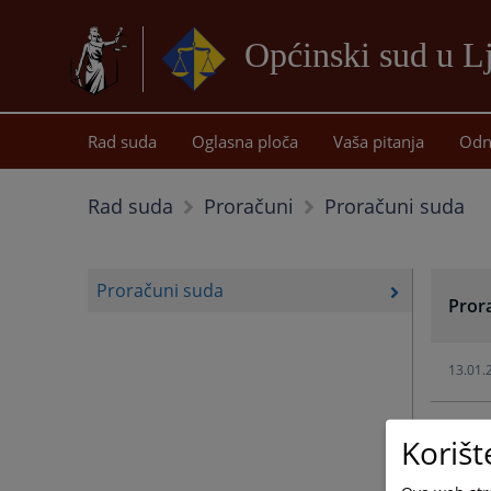
Općinski sud u 
Rad suda
Oglasna ploča
Vaša pitanja
Odn
Proračuni suda
Rad suda
Proračuni
Proračuni suda
Pror
13.01.
06.02.
Korišt
18.03.