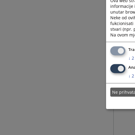
Ova web stra
informacije 
unutar brows
Neke od ovi
fukcionisat
stvari (npr.
Na ovom mjes
Tra
↓
2
Ana
↓
2
Ne prihva