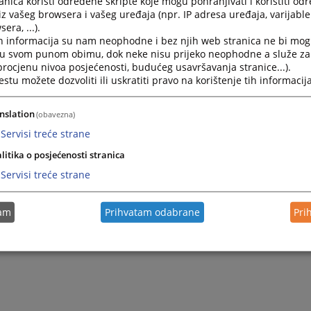
nica koristi određene skripte koje mogu pohranjivati i koristiti od
iz vašeg browsera i vašeg uređaja (npr. IP adresa uređaja, varijable 
era, ...).
h informacija su nam neophodne i bez njih web stranica ne bi mog
i u svom punom obimu, dok neke nisu prijeko neophodne a služe z
 procjenu nivoa posjećenosti, budućeg usavršavanja stranice...).
tu možete dozvoliti ili uskratiti pravo na korištenje tih informacija
nslation
(obavezna)
Servisi treće strane
litika o posjećenosti stranica
Servisi treće strane
tam
Prihvatam odabrane
Pri