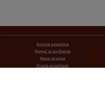
Korisne poveznice
Pomoć za korištenje
Mapa stranice
Pravila privatnosti
Redizajn web stranice je finansirala Evropska unija. Za njen sadržaj isključivo je odgovorno
Visoko sudsko i tužilačko vijeće BiH i ona ne odražava nužno stavove Evropske unije.