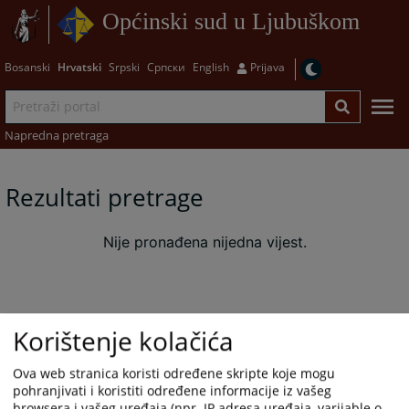
Općinski sud u Ljubuškom
Bosanski
Hrvatski
Srpski
Српски
English
Prijava
Napredna pretraga
Rezultati pretrage
Nije pronađena nijedna vijest.
Korištenje kolačića
Ova web stranica koristi određene skripte koje mogu
pohranjivati i koristiti određene informacije iz vašeg
browsera i vašeg uređaja (npr. IP adresa uređaja, varijable o