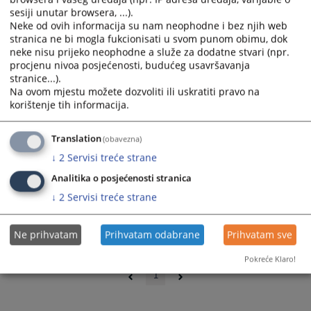
sesiji unutar browsera, ...).
Neke od ovih informacija su nam neophodne i bez njih web
stranica ne bi mogla fukcionisati u svom punom obimu, dok
neke nisu prijeko neophodne a služe za dodatne stvari (npr.
procjenu nivoa posjećenosti, budućeg usavršavanja
stranice...).
Na ovom mjestu možete dozvoliti ili uskratiti pravo na
korištenje tih informacija.
Translation
(obavezna)
↓
2
Servisi treće strane
Analitika o posjećenosti stranica
↓
2
Servisi treće strane
Ne prihvatam
Prihvatam odabrane
Prihvatam sve
0 - 0 / 0
Pokreće Klaro!
1