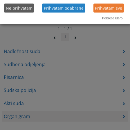
Ne prihvatam
Prihvatam odabrane
Prihvatam sve
Pokreće Klaro!
1 - 1 / 1
1
Nadležnost suda
Sudbena odjeljenja
Pisarnica
Sudska policija
Akti suda
Organigram