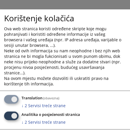
and
and
select
select
Korištenje kolačića
a
a
date.
date.
Ova web stranica koristi određene skripte koje mogu
Press
Press
pohranjivati i koristiti određene informacije iz vašeg
the
the
browsera i vašeg uređaja (npr. IP adresa uređaja, varijable o
question
question
sesiji unutar browsera, ...).
mark
mark
Neke od ovih informacija su nam neophodne i bez njih web
key
key
stranica ne bi mogla fukcionisati u svom punom obimu, dok
neke nisu prijeko neophodne a služe za dodatne stvari (npr.
to
to
procjenu nivoa posjećenosti, budućeg usavršavanja
get
get
stranice...).
the
the
Na ovom mjestu možete dozvoliti ili uskratiti pravo na
keyboard
keyboard
korištenje tih informacija.
shortcuts
shortcuts
for
for
Translation
(obavezna)
changing
changing
↓
2
Servisi treće strane
dates.
dates.
Analitika o posjećenosti stranica
↓
2
Servisi treće strane