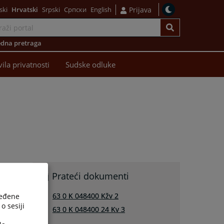
ski
Hrvatski
Srpski
Српски
English
Prijava
dna pretraga
vila privatnosti
Sudske odluke
u
Prateći dokumenti
e
e
63 0 K 048400 Kžv 2
ređene
o
o sesiji
63 0 K 048400 24 Kv 3
u