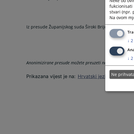
Neke od ovi
fukcionisat
stvari (npr.
Na ovom mjes
Iz presude Županijskog suda Široki Brijeg
Tra
↓
2
Ana
↓
2
Anonimizirane presude možete preuzeti na linku sa desn
Ne prihva
Prikazana vijest je na
:
Hrvatski jezik