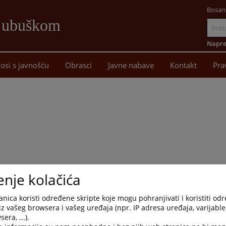
Bosan
Ljubuškom
Idi
na
Napre
sadržaj
osi s javnošću
Obrasci
Javne nabave
Kontakt
Pra
a u prijedlozima za produženje pritvora i rješenjima o produženj
enje kolačića
nog slučaja koje zahtijeva kontinuirani pritvor, predstavlja kršenj
ravima i temeljnim slobodama, pa bi tumačenje citirane zakonsk
nica koristi određene skripte koje mogu pohranjivati i koristiti od
čitih okolnosti iz točke c) članka 146 stavak 1 ZKP FBiH, vodil
iz vašeg browsera i vašeg uređaja (npr. IP adresa uređaja, varijable 
o produžavali pritvor, umjesto da se protiv osoba sklonih vršenj
era, ...).
stima izrekne kazna.“