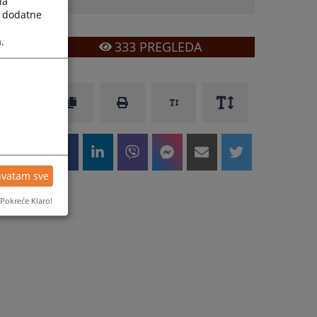
la
a dodatne
.
333
PREGLEDA
hvatam sve
Pokreće Klaro!