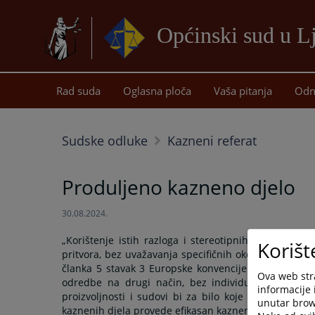
Općinski sud u 
Rad suda
Oglasna ploča
Vaša pitanja
Odn
Sudske odluke
Kazneni referat
Produljeno kazneno djelo
30.08.2024.
„Korištenje istih razloga i stereotipnih formulacij
Korišt
pritvora, bez uvažavanja specifičnih okolnosti konkret
članka 5 stavak 3 Europske konvencije o ljudskim p
Ova web stra
odredbe na drugi način, bez individualizacije naro
informacije 
proizvoljnosti i sudovi bi za bilo koje kazneno djel
unutar brows
kaznenih djela provede efikasan kazneni postupak i i