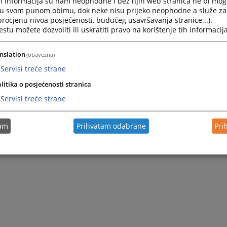
h informacija su nam neophodne i bez njih web stranica ne bi mog
i u svom punom obimu, dok neke nisu prijeko neophodne a služe z
 procjenu nivoa posjećenosti, budućeg usavršavanja stranice...).
tu možete dozvoliti ili uskratiti pravo na korištenje tih informacija
nslation
(obavezna)
Servisi treće strane
litika o posjećenosti stranica
Servisi treće strane
e strane
tam
Prihvatam odabrane
Pri