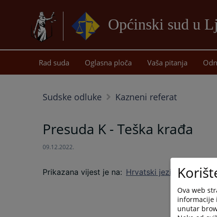
Općinski sud u 
Rad suda
Oglasna ploča
Vaša pitanja
Odn
Sudske odluke
Kazneni referat
Presuda K - Teška krađa
09.12.2022.
Korišt
Prikazana vijest je na
:
Hrvatski jezik
Ova web stra
informacije 
unutar brows