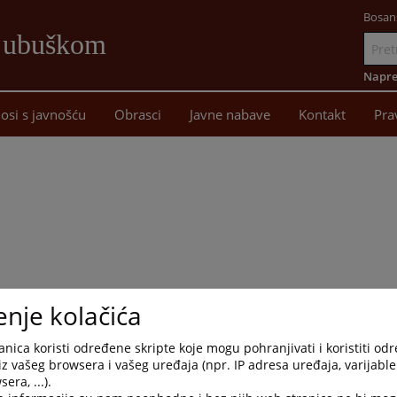
Bosan
Ljubuškom
Idi
na
Napre
sadržaj
osi s javnošću
Obrasci
Javne nabave
Kontakt
Pra
enje kolačića
nica koristi određene skripte koje mogu pohranjivati i koristiti od
iz vašeg browsera i vašeg uređaja (npr. IP adresa uređaja, varijable 
era, ...).