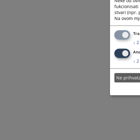
Neke od ovi
fukcionisat
stvari (npr.
Na ovom mjes
Tra
↓
2
Ana
↓
2
Ne prihva