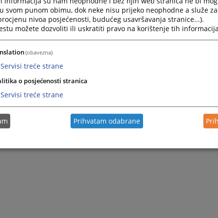
h informacija su nam neophodne i bez njih web stranica ne bi mog
i u svom punom obimu, dok neke nisu prijeko neophodne a služe z
 procjenu nivoa posjećenosti, budućeg usavršavanja stranice...).
tu možete dozvoliti ili uskratiti pravo na korištenje tih informacija
nslation
(obavezna)
Servisi treće strane
litika o posjećenosti stranica
Servisi treće strane
tam
Prihvatam odabrane
Pri