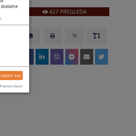
la
a dodatne
427
PREGLEDA
.
hvatam sve
Pokreće Klaro!