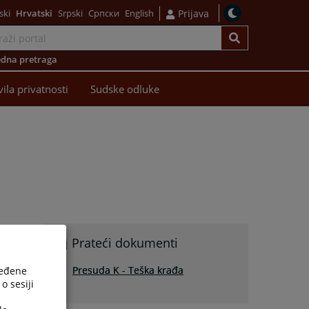
ski
Hrvatski
Srpski
Српски
English
Prijava
dna pretraga
vila privatnosti
Sudske odluke
Prateći dokumenti
Presuda K - Teška krađa
ređene
o sesiji