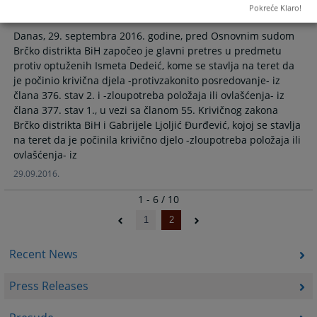
Pokreće Klaro!
Ljoljić Đurđević
Danas, 29. septembra 2016. godine, pred Osnovnim sudom
Brčko distrikta BiH započeo je glavni pretres u predmetu
protiv optuženih Ismeta Dedeić, kome se stavlja na teret da
je počinio krivična djela -protivzakonito posredovanje- iz
člana 376. stav 2. i -zloupotreba položaja ili ovlašćenja- iz
člana 377. stav 1., u vezi sa članom 55. Krivičnog zakona
Brčko distrikta BiH i Gabrijele Ljoljić Đurđević, kojoj se stavlja
na teret da je počinila krivično djelo -zloupotreba položaja ili
ovlašćenja- iz
29.09.2016.
1 - 6 / 10
1
2
Recent News
Press Releases