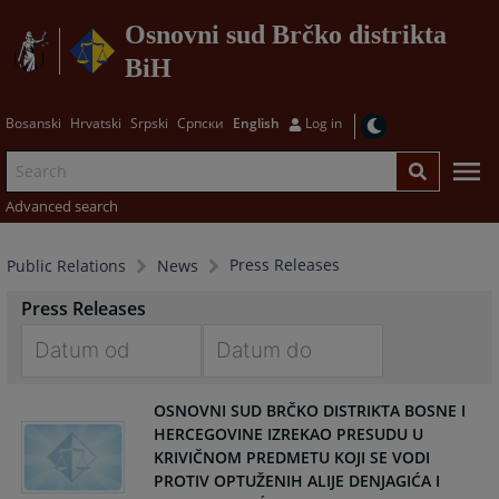
Osnovni sud Brčko distrikta
BiH
Bosanski
Hrvatski
Srpski
Српски
English
Log in
Advanced search
Press Releases
Public Relations
News
Press Releases
Navigate
Navigate
OSNOVNI SUD BRČKO DISTRIKTA BOSNE I
forward
forward
HERCEGOVINE IZREKAO PRESUDU U
to
to
KRIVIČNOM PREDMETU KOJI SE VODI
interact
interact
PROTIV OPTUŽENIH ALIJE DENJAGIĆA I
with
with