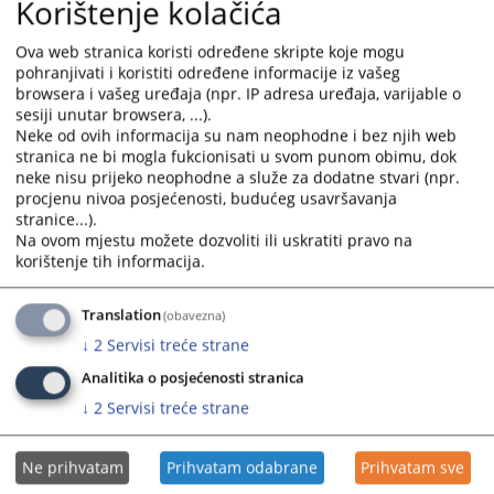
Korištenje kolačića
Ova web stranica koristi određene skripte koje mogu
ODREĐEN PRITVOR I ČETVRTOM
pohranjivati i koristiti određene informacije iz vašeg
OSUMNJIČENOM ZA OTMICU I UBISTVO
browsera i vašeg uređaja (npr. IP adresa uređaja, varijable o
ZEJĆIROVIĆ EDINA
sesiji unutar browsera, ...).
Neke od ovih informacija su nam neophodne i bez njih web
-
stranica ne bi mogla fukcionisati u svom punom obimu, dok
16.12.2019.
neke nisu prijeko neophodne a služe za dodatne stvari (npr.
procjenu nivoa posjećenosti, budućeg usavršavanja
stranice...).
Na ovom mjestu možete dozvoliti ili uskratiti pravo na
IN MEMORIAM, NIJAZIJA KALENDER
korištenje tih informacija.
Sa neizmjernim žaljenjem obavještavamo pravosudnu
Translation
(obavezna)
zajednicu Bosne i Hercegovine da je Nijazija Kalender sudija
↓
2
Servisi treće strane
Osnovnog suda Brčko distrikta BiH ,nesrećnim
Analitika o posjećenosti stranica
slučajem,preminuo dana 12.12.2016.g.
↓
2
Servisi treće strane
14.12.2016.
Započeo glavni pretres u krivičnom
Ne prihvatam
Prihvatam odabrane
Prihvatam sve
postupku protiv Ismeta Dedeić i Gabrijele