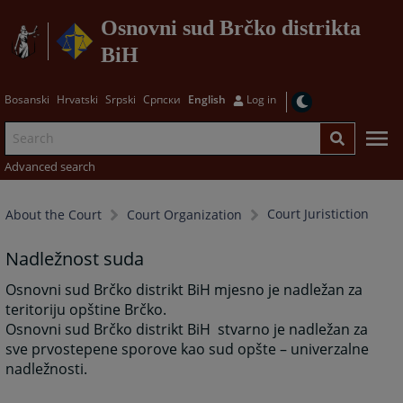
Osnovni sud Brčko distrikta
BiH
Bosanski
Hrvatski
Srpski
Српски
English
Log in
Advanced search
Court Juristiction
About the Court
Court Organization
Nadležnost suda
Osnovni sud Brčko distrikt BiH mjesno je nadležan za
teritoriju opštine Brčko.
Osnovni sud Brčko distrikt BiH stvarno je nadležan za
sve prvostepene sporove kao sud opšte – univerzalne
nadležnosti.