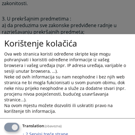
zakonitosti.
3. U prekršajnim predmetima :
a) da preduzima sve zakonske predviđene radnje u
razrješavanju prekršajnih predmeta;
b) da preduzima zakonom predviđene radnje za
Korištenje kolačića
izvršenje izrečenih prekršajnih sankcija.
Ova web stranica koristi određene skripte koje mogu
pohranjivati i koristiti određene informacije iz vašeg
4.U drugim predmetima :
browsera i vašeg uređaja (npr. IP adresa uređaja, varijable o
a) da provodi izvršni postupak;
sesiji unutar browsera, ...).
b) da određuje mjere obezbjeđenja;
Neke od ovih informacija su nam neophodne i bez njih web
c) da rješava u posebnim postupcima, ako zakonom
stranica ne bi mogla fukcionisati u svom punom obimu, dok
nije drugačije određeno;
neke nisu prijeko neophodne a služe za dodatne stvari (npr.
d) da obavlja zemljišnoknjižne poslove;
procjenu nivoa posjećenosti, budućeg usavršavanja
e) da pruža pravnu pomoć sudovima u Bosni i
stranice...).
Na ovom mjestu možete dozvoliti ili uskratiti pravo na
Hercegovini;
korištenje tih informacija.
f) da vrši poslove međunarodne pravne pomoći;
g) da vodi registar pravnih subjekata ako je to zakonom
uređeno;
Translation
(obavezna)
h) da postupa po zahtjevu za ostvarivanje prava na
↓
2
Servisi treće strane