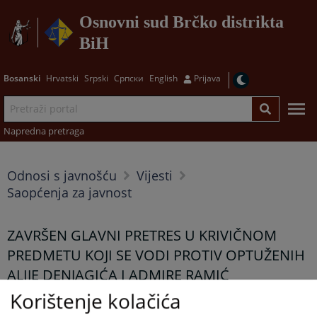
Osnovni sud Brčko distrikta
BiH
Bosanski
Hrvatski
Srpski
Српски
English
Prijava
Napredna pretraga
Odnosi s javnošću
Vijesti
Saopćenja za javnost
ZAVRŠEN GLAVNI PRETRES U KRIVIČNOM
PREDMETU KOJI SE VODI PROTIV OPTUŽENIH
ALIJE DENJAGIĆA I ADMIRE RAMIĆ
Korištenje kolačića
22.04.2026.