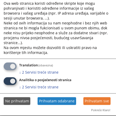
Ova web stranica koristi određene skripte koje mogu
pohranjivati i koristiti određene informacije iz vašeg
Saopštenje možete preuzeti
OVDJE
.
browsera i vašeg uređaja (npr. IP adresa uređaja, varijable o
sesiji unutar browsera, ...).
Prikazana vijest je na
:
Bosanski jezik
Neke od ovih informacija su nam neophodne i bez njih web
stranica ne bi mogla fukcionisati u svom punom obimu, dok
Prateći dokumenti
neke nisu prijeko neophodne a služe za dodatne stvari (npr.
procjenu nivoa posjećenosti, budućeg usavršavanja
Saopcenje za javnost
stranice...).
Na ovom mjestu možete dozvoliti ili uskratiti pravo na
korištenje tih informacija.
221
PREGLEDA
Translation
(obavezna)
↓
2
Servisi treće strane
Analitika o posjećenosti stranica
↓
2
Servisi treće strane
Ne prihvatam
Prihvatam odabrane
Prihvatam sve
Pokreće Klaro!