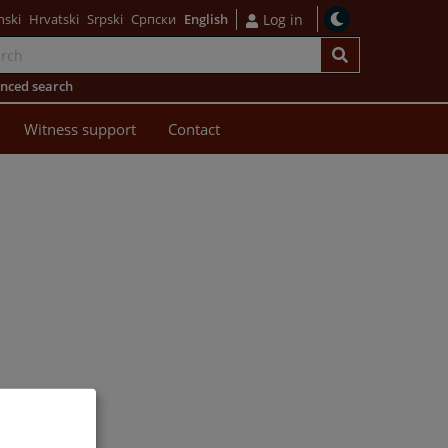
nski
Hrvatski
Srpski
Српски
English
Log in
nced search
Witness support
Contact