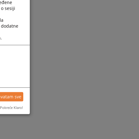
ređene
o sesiji
la
a dodatne
.
ijesti
hvatam sve
Pokreće Klaro!