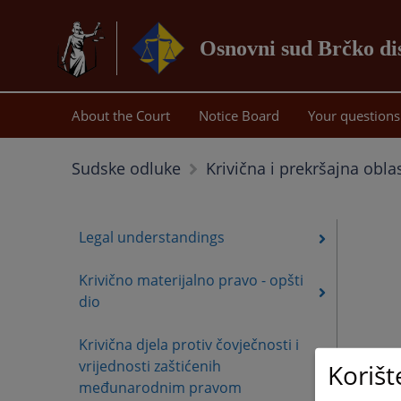
Osnovni sud Brčko di
About the Court
Notice Board
Your questions
Sudske odluke
Krivična i prekršajna obla
Legal understandings
Krivično materijalno pravo - opšti
dio
Krivična djela protiv čovječnosti i
vrijednosti zaštićenih
Korišt
međunarodnim pravom