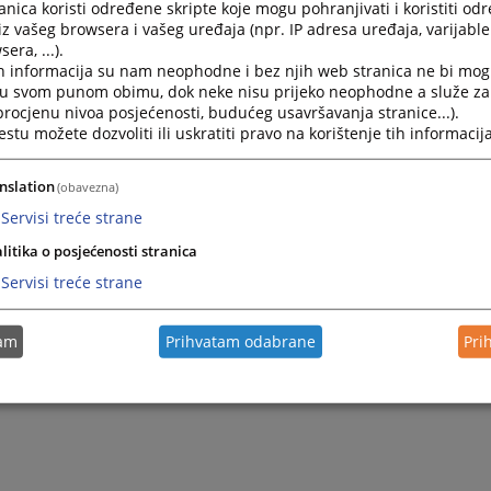
nica koristi određene skripte koje mogu pohranjivati i koristiti od
iz vašeg browsera i vašeg uređaja (npr. IP adresa uređaja, varijable 
era, ...).
h informacija su nam neophodne i bez njih web stranica ne bi mog
i u svom punom obimu, dok neke nisu prijeko neophodne a služe z
 procjenu nivoa posjećenosti, budućeg usavršavanja stranice...).
tu možete dozvoliti ili uskratiti pravo na korištenje tih informacija
nslation
(obavezna)
Servisi treće strane
Trenutno nema v
litika o posjećenosti stranica
Servisi treće strane
tam
Prihvatam odabrane
Pri