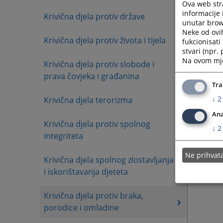
Ova web stra
informacije 
Krivična djela protiv države
unutar brows
Neke od ovi
Krivična djela protiv života i tijela
fukcionisat
stvari (npr.
Na ovom mjes
Krivična djela protiv slobode i
prava čovjeka i građanina
Tra
↓
2
Krivična djela terorizma
Ana
Krivična djela protiv spolnog
↓
2
integriteta
Ne prihva
Krivična djela spolnog zlostavljanja
i iskorištavanja djeteta
Krivična djela protiv braka,
porodice i omladine