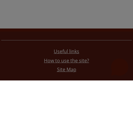
Useful links
How to use the site?
Site Map
The redesign of the website was funded by the European Union. It is solely responsible for its content
the High Judicial and Prosecutorial Council of BiH also does not necessarily reflect the views of the
European Union.