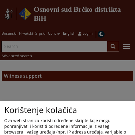
Osnovni sud Brčko distrikta
BiH
Bosanski
Hrvatski
Srpski
Српски
English
Log in
Advanced search
Witness support
Korištenje kolačića
Ova web stranica koristi određene skripte koje mogu
pohranjivati i koristiti određene informacije iz vašeg
browsera i vašeg uređaja (npr. IP adresa uređaja, varijable o