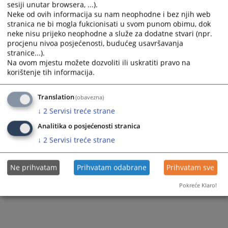
sesiji unutar browsera, ...).
Neke od ovih informacija su nam neophodne i bez njih web
stranica ne bi mogla fukcionisati u svom punom obimu, dok
neke nisu prijeko neophodne a služe za dodatne stvari (npr.
procjenu nivoa posjećenosti, budućeg usavršavanja
stranice...).
Na ovom mjestu možete dozvoliti ili uskratiti pravo na
korištenje tih informacija.
Translation
(obavezna)
↓
2
Servisi treće strane
Analitika o posjećenosti stranica
↓
2
Servisi treće strane
Ne prihvatam
Prihvatam odabrane
Prihvatam sve
Pokreće Klaro!