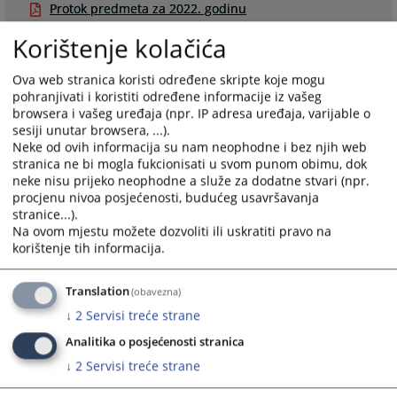
Protok predmeta za 2022. godinu
Korištenje kolačića
Ova web stranica koristi određene skripte koje mogu
pohranjivati i koristiti određene informacije iz vašeg
Protok predmeta za 2017. godinu
browsera i vašeg uređaja (npr. IP adresa uređaja, varijable o
sesiji unutar browsera, ...).
Izvještaj primljenih i riješenih predmeta od
Neke od ovih informacija su nam neophodne i bez njih web
01.01.2017.do 31.12.2017. godine
stranica ne bi mogla fukcionisati u svom punom obimu, dok
neke nisu prijeko neophodne a služe za dodatne stvari (npr.
2170
VIEWS
procjenu nivoa posjećenosti, budućeg usavršavanja
stranice...).
Na ovom mjestu možete dozvoliti ili uskratiti pravo na
korištenje tih informacija.
Translation
(obavezna)
Files
↓
2
Servisi treće strane
Analitika o posjećenosti stranica
Protok predmeta 2017
↓
2
Servisi treće strane