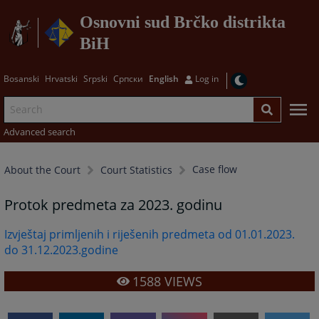
Osnovni sud Brčko distrikta
BiH
Bosanski
Hrvatski
Srpski
Српски
English
Log in
Advanced search
Case flow
About the Court
Court Statistics
Protok predmeta za 2023. godinu
Izvještaj primljenih i riješenih predmeta od 01.01.2023.
do 31.12.2023.godine
1588
VIEWS