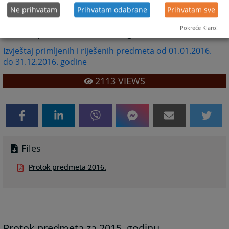
Ne prihvatam
Prihvatam odabrane
Prihvatam sve
Pokreće Klaro!
Protok predmeta za 2016. godinu
Izvještaj primljenih i riješenih predmeta od 01.01.2016.
do 31.12.2016. godine
2113
VIEWS
Files
Protok predmeta 2016.
Protok predmeta za 2015. godinu