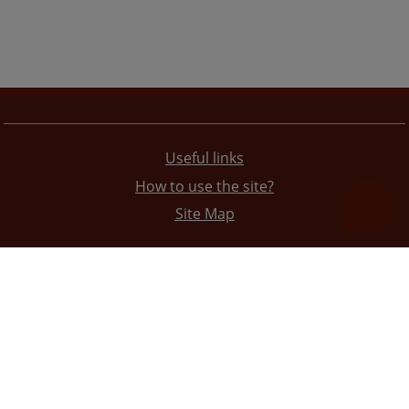
Useful links
How to use the site?
Site Map
The redesign of the website was funded by the European Union. It is solely responsible for its content
the High Judicial and Prosecutorial Council of BiH also does not necessarily reflect the views of the
European Union.