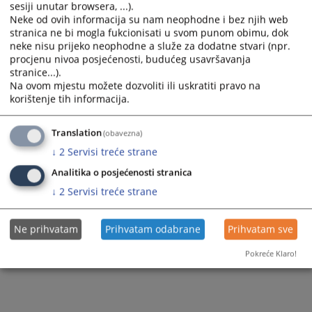
sesiji unutar browsera, ...).
Neke od ovih informacija su nam neophodne i bez njih web
stranica ne bi mogla fukcionisati u svom punom obimu, dok
neke nisu prijeko neophodne a služe za dodatne stvari (npr.
procjenu nivoa posjećenosti, budućeg usavršavanja
stranice...).
Na ovom mjestu možete dozvoliti ili uskratiti pravo na
korištenje tih informacija.
Translation
(obavezna)
↓
2
Servisi treće strane
Analitika o posjećenosti stranica
↓
2
Servisi treće strane
Ne prihvatam
Prihvatam odabrane
Prihvatam sve
Pokreće Klaro!