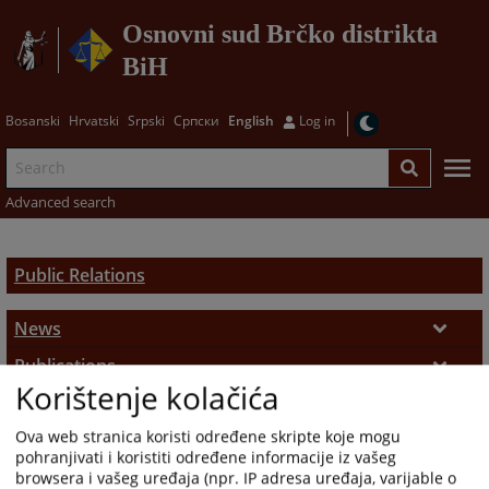
Osnovni sud Brčko distrikta
BiH
Bosanski
Hrvatski
Srpski
Српски
English
Log in
Advanced search
Public Relations
News
Recent News
Publications
Korištenje kolačića
Law on Freedom of Access to Information
Media
Press Releases
Ova web stranica koristi određene skripte koje mogu
Public Relations Representative
Gallery
Promotional Materials
Presude
pohranjivati i koristiti određene informacije iz vašeg
browsera i vašeg uređaja (npr. IP adresa uređaja, varijable o
Photos
Requests for Media Addresses