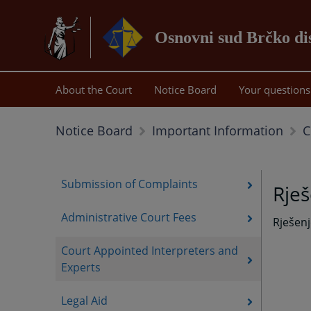
Osnovni sud Brčko di
About the Court
Notice Board
Your questions
C
Notice Board
Important Information
Submission of Complaints
Rješ
Administrative Court Fees
Rješen
Court Appointed Interpreters and
Experts
Legal Aid