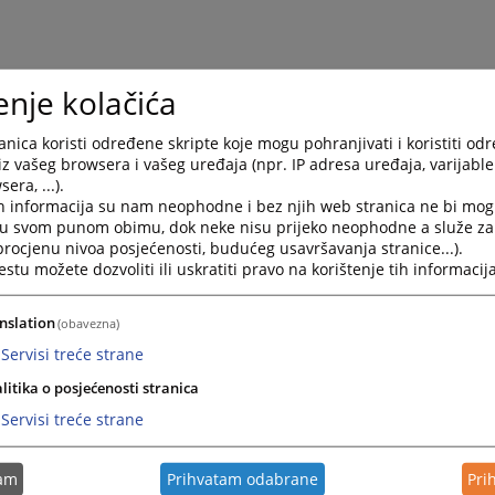
enje kolačića
nica koristi određene skripte koje mogu pohranjivati i koristiti od
iz vašeg browsera i vašeg uređaja (npr. IP adresa uređaja, varijable 
era, ...).
h informacija su nam neophodne i bez njih web stranica ne bi mog
a likvidacionih i stečajnih upravnika
i u svom punom obimu, dok neke nisu prijeko neophodne a služe z
 procjenu nivoa posjećenosti, budućeg usavršavanja stranice...).
avnika prinudnog poravnanja
tu možete dozvoliti ili uskratiti pravo na korištenje tih informacija
ikvidacionih i stečajnih upravnika i upravnika prinudnog por
nslation
(obavezna)
Servisi treće strane
litika o posjećenosti stranica
a sudskih vještaka
Servisi treće strane
menovanih sudskih vještaka za područje Brčko distrikta po o
tam
Prihvatam odabrane
Pri