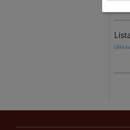
List
Lista s