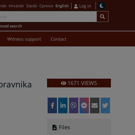
nski
Hrvatski
Srpski
Српски
English
Log in
nced search
Witness support
Contact
upravnika
1671
VIEWS
Files