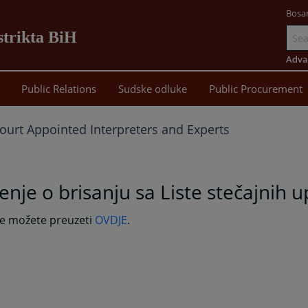
Bosa
strikta BiH
Go
to
Adva
main
Public Relations
Sudske odluke
Public Procurement
content
ourt Appointed Interpreters and Experts
enje o brisanju sa Liste stečajnih 
je možete preuzeti
OVDJE
.