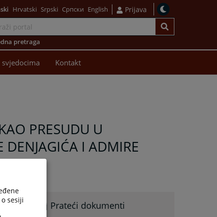
ski
Hrvatski
Srpski
Српски
English
Prijava
dna pretraga
 svjedocima
Kontakt
EKAO PRESUDU U
E DENJAGIĆA I ADMIRE
ređene
o sesiji
Prateći dokumenti