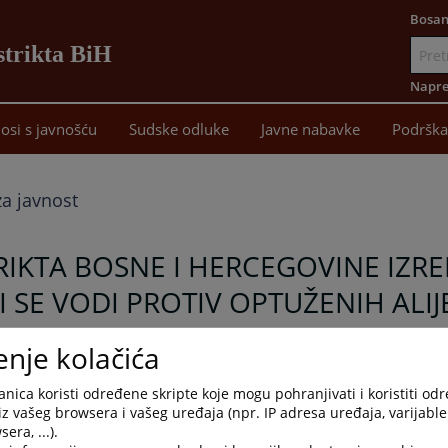
Bosan
strikta BiH
Idi
na
Napre
sadržaj
osi s javnošću
Sudske odluke
Javne nabavke
Podrška
a javnost
RIKTA BOSNE I HERCEGOVINE IZR
SE VODI PROTIV OPTUŽENIH ALIJ
enje kolačića
nica koristi određene skripte koje mogu pohranjivati i koristiti od
iz vašeg browsera i vašeg uređaja (npr. IP adresa uređaja, varijable 
era, ...).