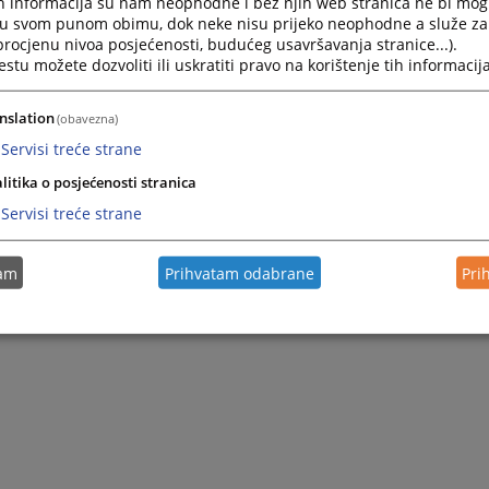
h informacija su nam neophodne i bez njih web stranica ne bi mog
i u svom punom obimu, dok neke nisu prijeko neophodne a služe z
 procjenu nivoa posjećenosti, budućeg usavršavanja stranice...).
tu možete dozvoliti ili uskratiti pravo na korištenje tih informacija
nslation
(obavezna)
Servisi treće strane
litika o posjećenosti stranica
Servisi treće strane
tam
Prihvatam odabrane
Pri