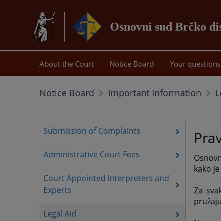
Osnovni sud Brčko di
About the Court
Notice Board
Your questions
L
Notice Board
Important Information
Submission of Complaints
Pra
Administrative Court Fees
Osnovni
kako je
Court Appointed Interpreters and
Experts
Za sva
pružaj
Legal Aid