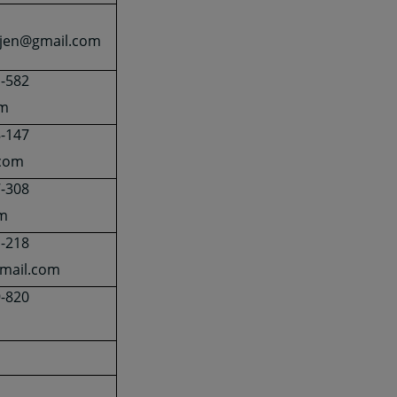
djen@gmail.com
1-582
om
8-147
.com
7-308
om
1-218
tmail.com
9-820