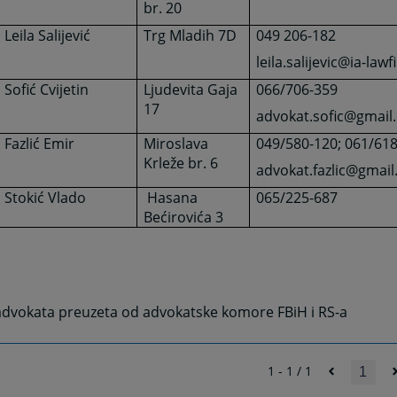
br. 20
Leila Salijević
Trg Mladih 7D
049 206-182
leila.salijevic@ia-la
Sofić Cvijetin
Ljudevita Gaja
066/706-359
17
advokat.sofic@gmail
Fazlić Emir
Miroslava
049/580-120; 061/61
Krleže br. 6
advokat.fazlic@gmai
Stokić Vlado
Hasana
065/225-687
Bećirovića 3
advokata preuzeta od advokatske komore FBiH i RS-a
1 - 1 / 1
1