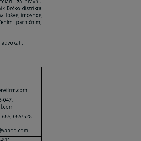
elariji za pravnu
ik Brčko distrikta
ima lošeg imovnog
enim parničnim,
 advokati.
lawfirm.com
3-047,
l.com
-666, 065/528-
c@yahoo.com
-811,