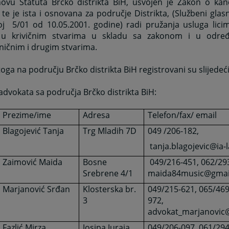
ovu Statuta Brčko distrikta BiH, usvojen je Zakon o kanc
e je ista i osnovana za područje Distrikta, (Službeni glasn
oj 5/01 od 10.05.2001. godine) radi pružanja usluga lic
 u krivičnim stvarima u skladu sa zakonom i u određ
ničnim i drugim stvarima.
oga na području Brčko distrikta BiH registrovani su slijedeći
advokata sa područja Brčko distrikta BiH:
Prezime/ime
Adresa
Telefon/fax/ email
Blagojević Tanja
Trg Mladih 7D
049 /206-182,
tanja.blagojevic@ia-
Zaimović Maida
Bosne
049/216-451, 062/29
Srebrene 4/1
maida84music@gmai
Marjanović Srđan
Klosterska br.
049/215-621, 065/469
3
972,
advokat_marjanovi
Fazlić Mirza
Josipa Juraja
049/206-097, 061/294