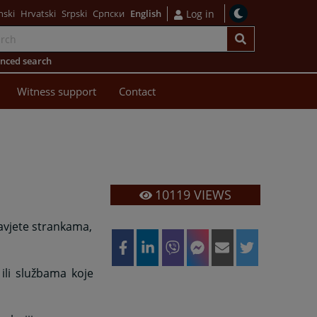
nski
Hrvatski
Srpski
Српски
English
Log in
nced search
Witness support
Contact
10119
VIEWS
avjete strankama,
ili službama koje