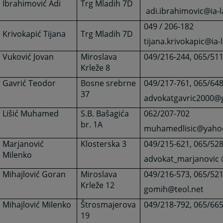
Ibrahimović Adi
Trg Mladih 7D
adi.ibrahimovic@ia-
049 / 206-182
Krivokapić Tijana
Trg Mladih 7D
tijana.krivokapic@ia
Vuković Jovan
Miroslava
049/216-244, 065/51
Krleže 8
Gavrić Teodor
Bosne srebrne
049/217-761, 065/64
37
advokatgavric2000@
Lišić Muhamed
S.B. Bašagića
062/207-702
br. 1A
muhamedlisic@yaho
Marjanović
Klosterska 3
049/215-621, 065/52
Milenko
advokat_marjanovic
Mihajlović Goran
Miroslava
049/216-573, 065/52
Krleže 12
gomih@teol.net
Mihajlović Milenko
Štrosmajerova
049/218-792, 065/66
19