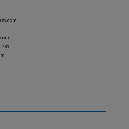
wfirm.com
.com
8-781
l.m