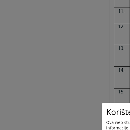
Korišt
Ova web stra
informacije 