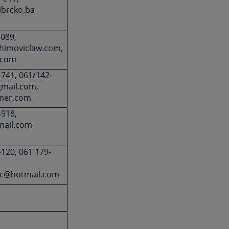
ibrcko.ba
 089,
ahimoviclaw.com,
.com
-741, 061/142-
mail.com,
mer.com
-918,
mail.com
-120, 061 179-
ic@hotmail.com