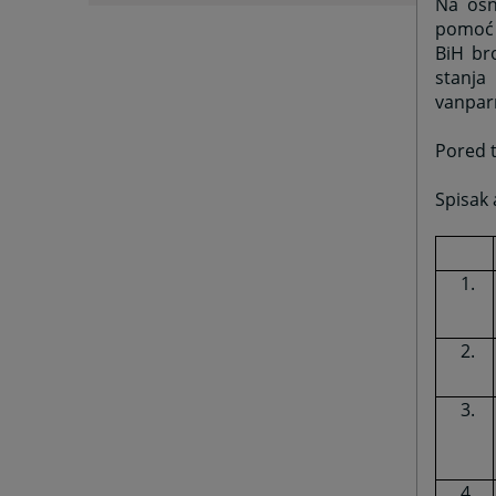
Na osn
pomoć t
BiH br
stanja
vanpar
Pored t
Spisak 