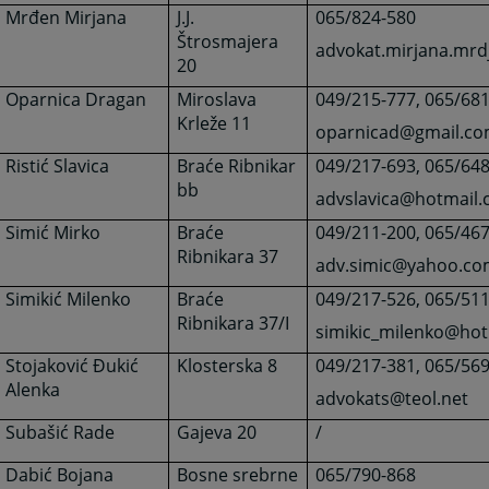
Mrđen Mirjana
J.J.
065/824-580
Štrosmajera
advokat.mirjana.mr
20
Oparnica Dragan
Miroslava
049/215-777, 065/68
Krleže 11
oparnicad@gmail.c
Ristić Slavica
Braće Ribnikar
049/217-693, 065/64
bb
advslavica@hotmail
Simić Mirko
Braće
049/211-200, 065/46
Ribnikara 37
adv.simic@yahoo.c
Simikić Milenko
Braće
049/217-526, 065/51
Ribnikara 37/I
simikic_milenko@ho
Stojaković Đukić
Klosterska 8
049/217-381, 065/56
Alenka
advokats@teol.net
Subašić Rade
Gajeva 20
/
Dabić Bojana
Bosne srebrne
065/790-868