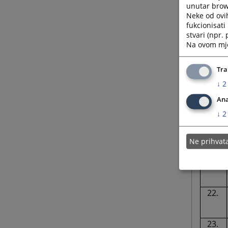
unutar brows
Neke od ovi
fukcionisat
stvari (npr.
Na ovom mjes
Tra
↓
2
Ana
↓
2
Ne prihva