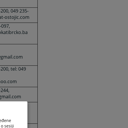
-200, 049 235-
t-ostojic.com
-097,
okatibrcko.ba
@gmail.com
200, tel: 049
hoo.com
-244,
gmail.com
-005,
com
ređene
o sesiji