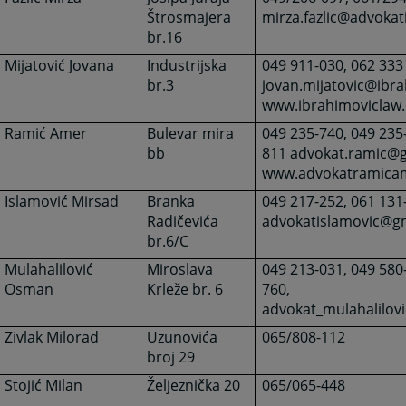
Štrosmajera
mirza.fazlic@advokat
br.16
Mijatović Jovana
Industrijska
049 911-030, 062 333
br.3
jovan.mijatovic@ibr
www.ibrahimoviclaw
Ramić Amer
Bulevar mira
049 235-740, 049 235
bb
811 advokat.ramic@g
www.advokatramica
Islamović Mirsad
Branka
049 217-252, 061 131
Radičevića
advokatislamovic@g
br.6/C
Mulahalilović
Miroslava
049 213-031, 049 580
Osman
Krleže br. 6
760,
advokat_mulahalilov
Zivlak Milorad
Uzunovića
065/808-112
broj 29
Stojić Milan
Željeznička 20
065/065-448