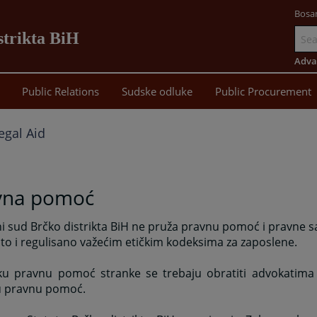
Bosa
strikta BiH
Go
to
Adva
main
Public Relations
Sudske odluke
Public Procurement
content
egal Aid
vna pomoć
 sud Brčko distrikta BiH ne pruža pravnu pomoć i pravne s
 to i regulisano važećim etičkim kodeksima za zaposlene.
ku pravnu pomoć stranke se trebaju obratiti advokatima 
u pravnu pomoć.