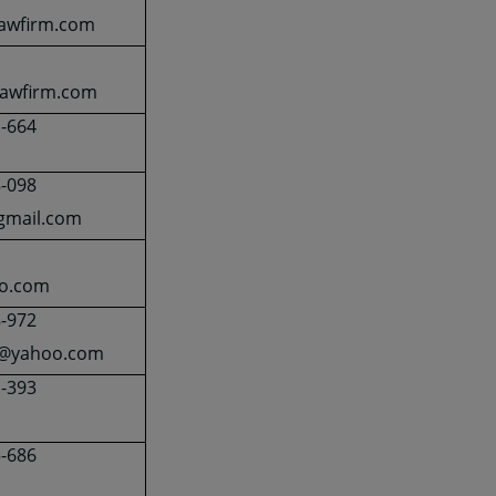
lawfirm.com
-lawfirm.com
1-664
8-098
gmail.com
o.com
8-972
 @yahoo.com
1-393
5-686