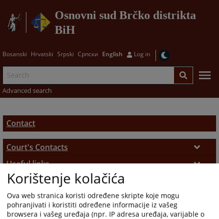
Osnovni sud Brčko distrikta
BiH
Bosanski
Hrvatski
Srpski
Српски
English
Log in
Advanced search
Contact
Court's Contacts
Court's Contacts
Useful links
Korištenje kolačića
Useful links
How to use the site?
Judicial Institutions Directory
Ova web stranica koristi određene skripte koje mogu
How to use the site?
pohranjivati i koristiti određene informacije iz vašeg
browsera i vašeg uređaja (npr. IP adresa uređaja, varijable o
Site Map