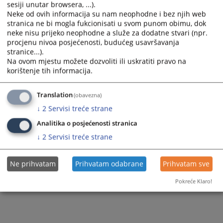
sesiji unutar browsera, ...).
Neke od ovih informacija su nam neophodne i bez njih web
stranica ne bi mogla fukcionisati u svom punom obimu, dok
neke nisu prijeko neophodne a služe za dodatne stvari (npr.
procjenu nivoa posjećenosti, budućeg usavršavanja
stranice...).
Na ovom mjestu možete dozvoliti ili uskratiti pravo na
korištenje tih informacija.
Translation
(obavezna)
↓
2
Servisi treće strane
Analitika o posjećenosti stranica
↓
2
Servisi treće strane
Ne prihvatam
Prihvatam odabrane
Prihvatam sve
Pokreće Klaro!