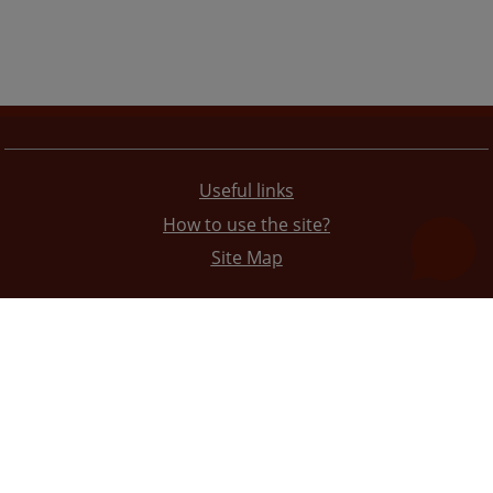
Useful links
How to use the site?
Site Map
The redesign of the website was funded by the European Union. It is solely responsible for its content
the High Judicial and Prosecutorial Council of BiH also does not necessarily reflect the views of the
European Union.