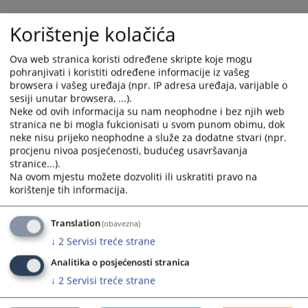
Korištenje kolačića
Ova web stranica koristi određene skripte koje mogu
pohranjivati i koristiti određene informacije iz vašeg
browsera i vašeg uređaja (npr. IP adresa uređaja, varijable o
sesiji unutar browsera, ...).
Neke od ovih informacija su nam neophodne i bez njih web
stranica ne bi mogla fukcionisati u svom punom obimu, dok
neke nisu prijeko neophodne a služe za dodatne stvari (npr.
Trenutno nema vijesti
procjenu nivoa posjećenosti, budućeg usavršavanja
stranice...).
Na ovom mjestu možete dozvoliti ili uskratiti pravo na
korištenje tih informacija.
Translation
(obavezna)
↓
2
Servisi treće strane
Analitika o posjećenosti stranica
↓
2
Servisi treće strane