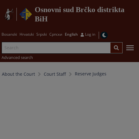
Osnovni sud Brčko distrikta
BiH
Bosanski
Hrvatski
Srpski
Српски
English
Log in
Advanced search
Reserve Judges
About the Court
Court Staff