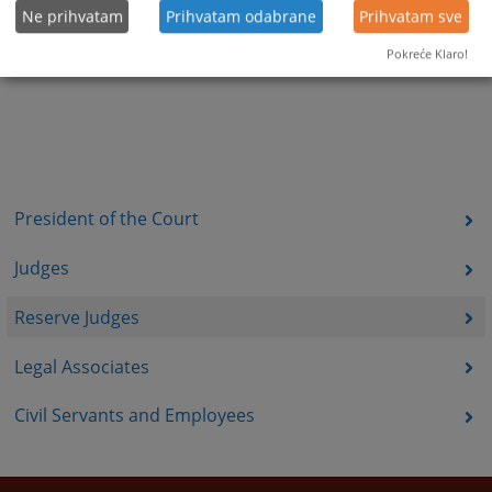
Ne prihvatam
Prihvatam odabrane
Prihvatam sve
Pokreće Klaro!
President of the Court
Judges
Reserve Judges
Legal Associates
Civil Servants and Employees