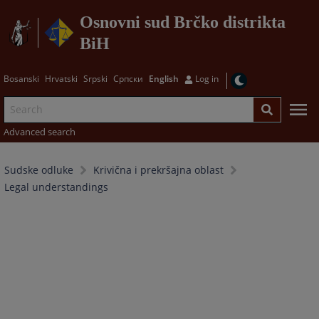
Osnovni sud Brčko distrikta
BiH
Bosanski
Hrvatski
Srpski
Српски
English
Log in
Advanced search
Sudske odluke
Krivična i prekršajna oblast
Legal understandings