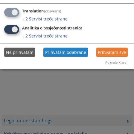
Translation
(obavezna)
↓
2
Servisi treće strane
Analitika o posjećenosti stranica
↓
2
Servisi treće strane
Ne prihvatam
Prihvatam odabrane
Prihvatam sve
Pokreće Klaro!
Legal understandings