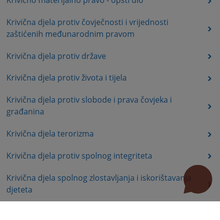
Krivično materijalno pravo - opšti dio
Krivična djela protiv čovječnosti i vrijednosti
zaštićenih međunarodnim pravom
Krivična djela protiv države
Krivična djela protiv života i tijela
Krivična djela protiv slobode i prava čovjeka i
građanina
Krivična djela terorizma
Krivična djela protiv spolnog integriteta
Krivična djela spolnog zlostavljanja i iskorištavanja
djeteta
Krivična djela protiv braka, porodice i omladine