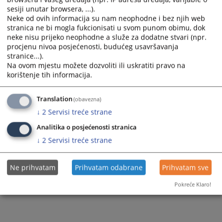
the
the
sesiji unutar browsera, ...).
calendar
calendar
Neke od ovih informacija su nam neophodne i bez njih web
and
and
stranica ne bi mogla fukcionisati u svom punom obimu, dok
neke nisu prijeko neophodne a služe za dodatne stvari (npr.
select
select
procjenu nivoa posjećenosti, budućeg usavršavanja
a
a
stranice...).
date.
date.
Na ovom mjestu možete dozvoliti ili uskratiti pravo na
Press
Press
korištenje tih informacija.
the
the
Trenutno nema vijesti
question
question
Translation
(obavezna)
mark
mark
↓
2
Servisi treće strane
key
key
to
to
Analitika o posjećenosti stranica
get
get
↓
2
Servisi treće strane
the
the
keyboard
keyboard
Ne prihvatam
Prihvatam odabrane
Prihvatam sve
shortcuts
shortcuts
for
for
Pokreće Klaro!
changing
changing
dates.
dates.