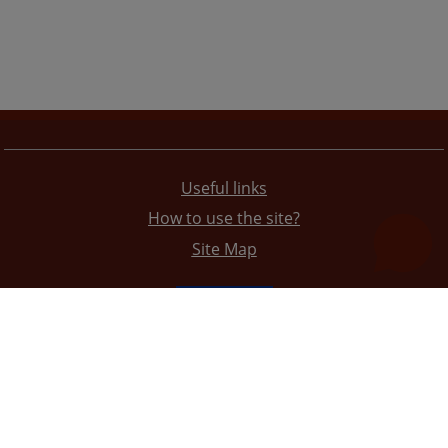
Useful links
How to use the site?
Site Map
The redesign of the website was funded by the European Union. It is solely responsible for its content
the High Judicial and Prosecutorial Council of BiH also does not necessarily reflect the views of the
European Union.