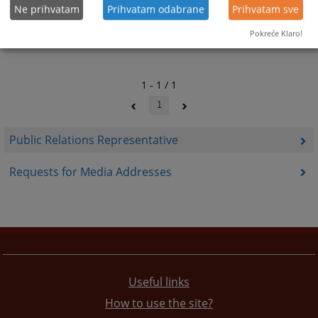
Ne prihvatam
Prihvatam odabrane
Prihvatam sve
Pokreće Klaro!
1 - 1 / 1
1
Public Relations Representative
Requests for Media Addresses
Useful links
How to use the site?