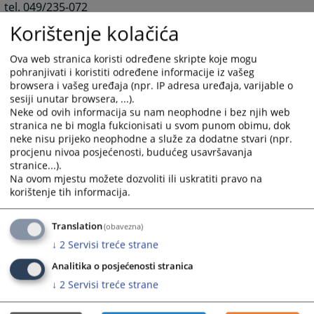
tel. 049/235-072
fax. 049/235-070
Korištenje kolačića
e-mail:
b.gavric@pkbd.ba
Ova web stranica koristi određene skripte koje mogu
pohranjivati i koristiti određene informacije iz vašeg
browsera i vašeg uređaja (npr. IP adresa uređaja, varijable o
Predsjednik Osnovnog suda Brčko distrikta BiH
sesiji unutar browsera, ...).
kontakt: g. Dragan Tomaš
Neke od ovih informacija su nam neophodne i bez njih web
stranica ne bi mogla fukcionisati u svom punom obimu, dok
tel./fax 049/216-194
neke nisu prijeko neophodne a služe za dodatne stvari (npr.
e-mail:
d.tomas@osbd.ba
procjenu nivoa posjećenosti, budućeg usavršavanja
stranice...).
3256
VIEWS
Na ovom mjestu možete dozvoliti ili uskratiti pravo na
korištenje tih informacija.
Translation
(obavezna)
↓
2
Servisi treće strane
Analitika o posjećenosti stranica
↓
2
Servisi treće strane