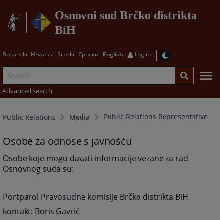
Osnovni sud Brčko distrikta
BiH
Bosanski
Hrvatski
Srpski
Српски
English
Log in
Advanced search
Public Relations Representative
Public Relations
Media
Osobe za odnose s javnošću
Osobe koje mogu davati informacije vezane za rad
Osnovnog suda su:
Portparol Pravosudne komisije Brčko distrikta BiH
kontakt: Boris Gavrić